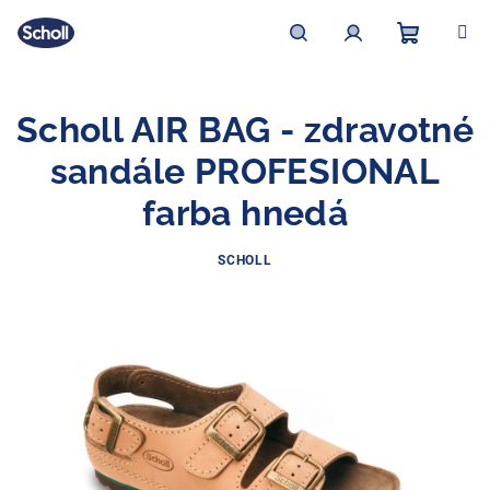
Prejsť
na
obsah
Nákupn
Hľadať
Prihlásenie
Scholl AIR BAG - zdravotné
košík
sandále PROFESIONAL
farba hnedá
SCHOLL