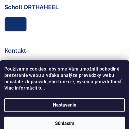
Scholl ORTHAHEEL
Archív
Kontakt
info
@
schollshop.cz
Používame cookies, aby sme Vám umožnili pohodlné
+420 725 172 135
prezeranie webu a vďaka analýze prevádzky webu
+420 734 765 321
neustále zlepšovali jeho funkcie, výkon a použiteľnosť.
Viac informácií
tu
.
Nastavenie
Copyright 2026
Schollshop.cz
. Všetky práva vyhradené.
Súhlasím