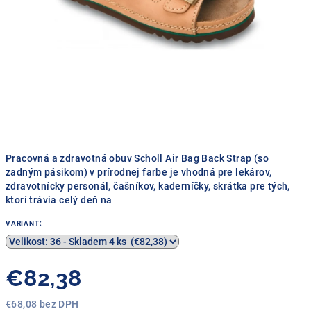
Pracovná a zdravotná obuv Scholl Air Bag Back Strap (so
zadným pásikom) v prírodnej farbe je vhodná pre lekárov,
zdravotnícky personál, čašníkov, kaderníčky, skrátka pre tých,
ktorí trávia celý deň na
VARIANT:
€82,38
€68,08 bez DPH