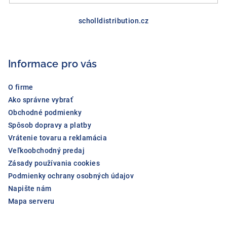
Z
á
scholldistribution.cz
p
ä
Informace pro vás
t
i
O firme
e
Ako správne vybrať
Obchodné podmienky
Spôsob dopravy a platby
Vrátenie tovaru a reklamácia
Veľkoobchodný predaj
Zásady používania cookies
Podmienky ochrany osobných údajov
Napište nám
Mapa serveru