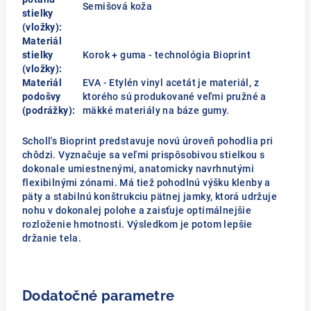
Semišová koža
stielky
(vložky):
Materiál
stielky
Korok + guma - technológia Bioprint
(vložky):
Materiál
EVA - Etylén vinyl acetát je materiál, z
podošvy
ktorého sú produkované veľmi pružné a
(podrážky):
mäkké materiály na báze gumy.
Scholl's Bioprint predstavuje novú úroveň pohodlia pri
chôdzi. Vyznačuje sa veľmi prispôsobivou stielkou s
dokonale umiestnenými, anatomicky navrhnutými
flexibilnými zónami. Má tiež pohodlnú výšku klenby a
päty a stabilnú konštrukciu pätnej jamky, ktorá udržuje
nohu v dokonalej polohe a zaisťuje optimálnejšie
rozloženie hmotnosti. Výsledkom je potom lepšie
držanie tela.
Dodatočné parametre