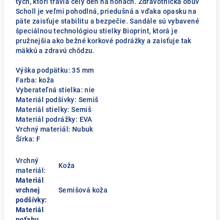
tých, ktorí trávia celý deň na nohách. Zdravotnícka obuv
Scholl je veľmi pohodlná, priedušná a vďaka opasku na
päte zaisťuje stabilitu a bezpečie. Sandále sú vybavené
špeciálnou technológiou stielky Bioprint, ktorá je
pružnejšia ako bežné korkové podrážky a zaisťuje tak
mäkkú a zdravú chôdzu.
Výška podpätku: 35 mm
Farba: koža
Vyberateľná stielka: nie
Materiál podšívky: Semiš
Materiál stielky: Semiš
Materiál podrážky: EVA
Vrchný materiál: Nubuk
Šírka: F
Vrchný
Koža
materiál:
Materiál
vrchnej
Semišová koža
podšívky:
Materiál
poťahu