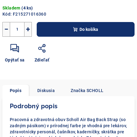
Jednotková
Skladem
(4 ks)
cena:
Kód:
F215271016360
−
+
Do košíka
Opýtať sa
Zdieľať
Popis
Diskusia
Značka
SCHOLL
Podrobný popis
Pracovná a zdravotná obuv Scholl Air Bag Back Strap (so
zadným pásikom) v prírodnej farbe je vhodná pre lekárov,
zdravotnícky personál, čašníkov, kaderníčky, skrátka pre