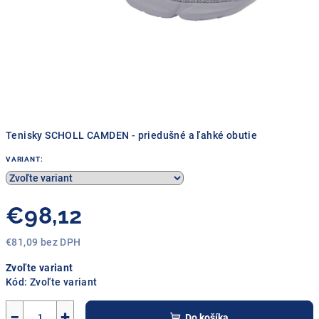
Tenisky SCHOLL CAMDEN - priedušné a ľahké obutie
VARIANT:
€98,12
€81,09 bez DPH
Jednotková
Zvoľte variant
cena:
Kód:
Zvoľte variant
−
+
Do košíka