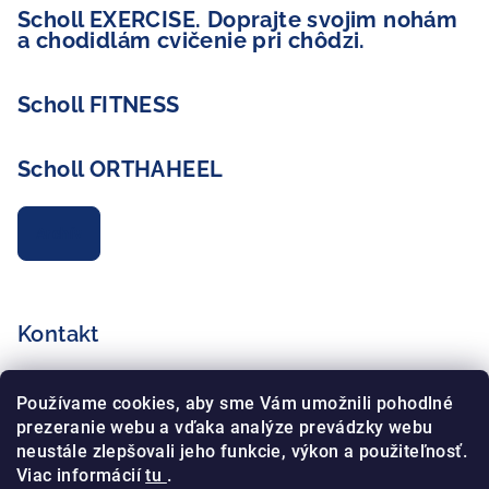
Scholl EXERCISE. Doprajte svojim nohám
a chodidlám cvičenie pri chôdzi.
Scholl FITNESS
Scholl ORTHAHEEL
Archív
Kontakt
info
@
schollshop.cz
Používame cookies, aby sme Vám umožnili pohodlné
+420 725 172 135
prezeranie webu a vďaka analýze prevádzky webu
+420 734 765 321
neustále zlepšovali jeho funkcie, výkon a použiteľnosť.
Viac informácií
tu
.