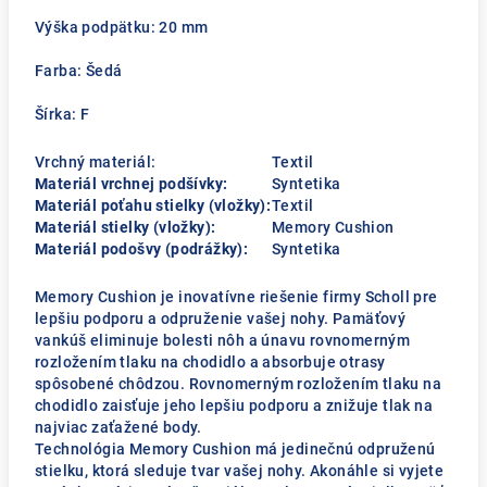
Výška podpätku: 20 mm
Farba: Šedá
Šírka: F
Vrchný materiál:
Textil
Materiál vrchnej podšívky:
Syntetika
Materiál poťahu stielky (vložky):
Textil
Materiál stielky (vložky):
Memory Cushion
Materiál podošvy (podrážky):
Syntetika
Memory Cushion je inovatívne riešenie firmy Scholl pre
lepšiu podporu a odpruženie vašej nohy. Pamäťový
vankúš eliminuje bolesti nôh a únavu rovnomerným
rozložením tlaku na chodidlo a absorbuje otrasy
spôsobené chôdzou. Rovnomerným rozložením tlaku na
chodidlo zaisťuje jeho lepšiu podporu a znižuje tlak na
najviac zaťažené body.
Technológia Memory Cushion má jedinečnú odpruženú
stielku, ktorá sleduje tvar vašej nohy. Akonáhle si vyjete