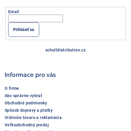
Email
Prihlásiť sa
Z
á
scholldistribution.cz
p
ä
Informace pro vás
t
i
O firme
e
Ako správne vybrať
Obchodné podmienky
Spôsob dopravy a platby
Vrátenie tovaru a reklamácia
Veľkoobchodný predaj