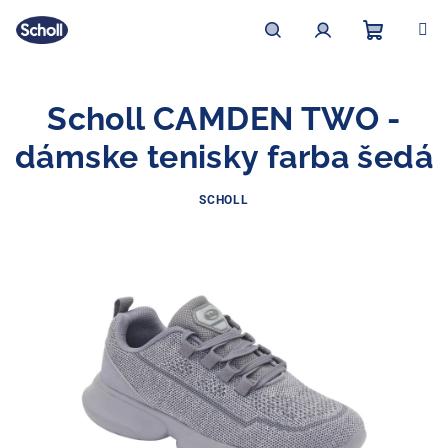
Prejsť
na
obsah
Nákupn
Hľadať
Prihlásenie
Scholl CAMDEN TWO -
košík
dámske tenisky farba šedá
SCHOLL