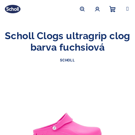
Prejsť
na
obsah
Nákupn
Hľadať
Prihlásenie
Scholl Clogs ultragrip clog
košík
barva fuchsiová
SCHOLL