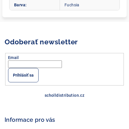
Barva
:
Fuchsia
Odoberať newsletter
Email
Prihlásiť sa
Z
á
scholldistribution.cz
p
ä
Informace pro vás
t