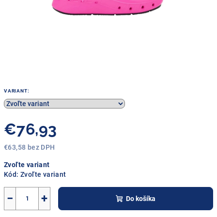
VARIANT:
€76,93
€63,58 bez DPH
Jednotková
Zvoľte variant
cena:
Kód:
Zvoľte variant
−
+
Do košíka