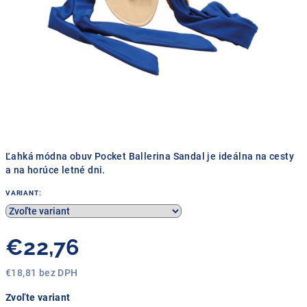
Ľahká módna obuv Pocket Ballerina Sandal je ideálna na cesty
a na horúce letné dni.
VARIANT:
€22,76
€18,81 bez DPH
Jednotková
Zvoľte variant
cena: