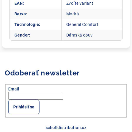
EAN
:
Zvoľte variant
Barva
:
Modrá
Technologie
:
General Comfort
Gender
:
Dámská obuv
Odoberať newsletter
Email
Prihlásiť sa
Z
á
scholldistribution.cz