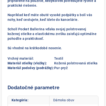
pripravené na použitie, kedykoľvek potrebujete rýchle a
praktické riešenie.
Napríklad keď máte obuté vysoké podpätky a bolí vás
nohy, keď cestujete, keď idete do kancelárie.
Scholl Pocket Ballerina vďaka svojej polstrovanej
koženej stielke a elastickému zvršku zaisťujú optimálne
pohodlie a praktickosť.
Sú vhodné na krátkodobé nosenie.
Vrchný materiál:
Textil
Materiál stielky (vložky):
Kožená polstrovaná stielka
Materiál podošvy (podrážky):
Pur-pryž
Dodatočné parametre
Kategória
:
Dámska obuv