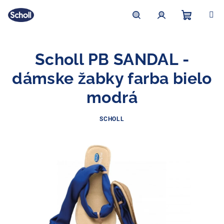
Prejsť
na
obsah
Nákupn
Hľadať
Prihlásenie
Scholl PB SANDAL -
košík
dámske žabky farba bielo
modrá
SCHOLL