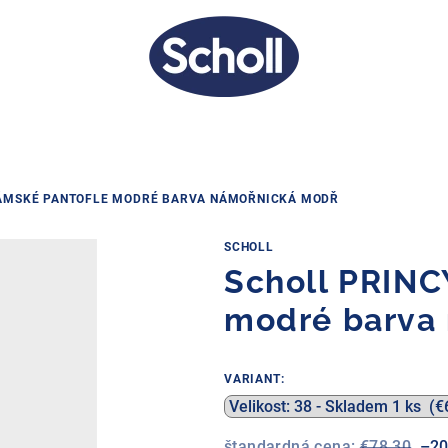
DÁMSKÉ PANTOFLE MODRÉ BARVA NÁMOŘNICKÁ MODŘ
SCHOLL
Scholl PRINC
modré barva
VARIANT:
štandardná cena:
€78,30
–20