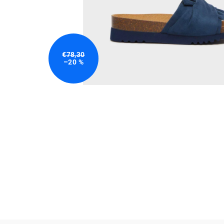
€78,30
–20 %