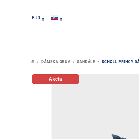
Prejsť
na
EUR
obsah
/
DÁMSKA OBUV
/
SANDÁLE
/
SCHOLL PRINCY 
DOMOV
Akcia