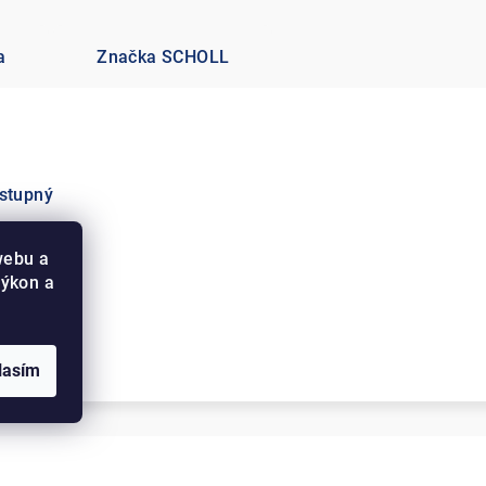
a
Značka
SCHOLL
ostupný
webu a
výkon a
lasím