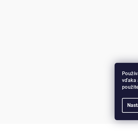
Použív
vďaka 
použit
Nast