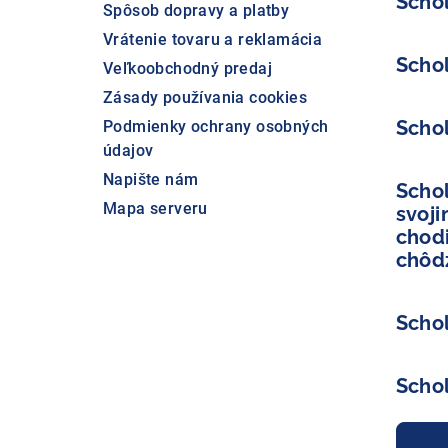
Scho
Spôsob dopravy a platby
Vrátenie tovaru a reklamácia
Scho
Veľkoobchodný predaj
Zásady používania cookies
Scho
Podmienky ochrany osobných
údajov
Napište nám
Schol
Mapa serveru
svoj
chodi
chôdz
Scho
Scho
Archí