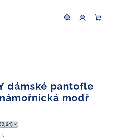
Hľadať
Prihlásenie
Nákupný
košík
Y dámské pantofle
 námořnická modř
 %