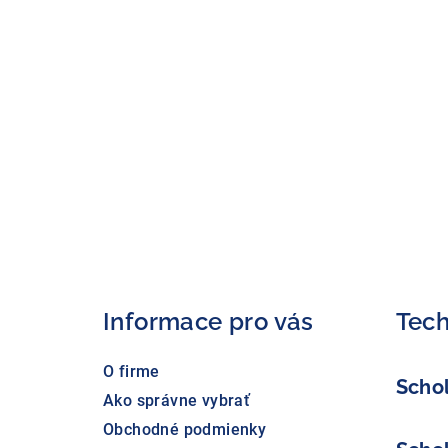
Z
á
p
ä
Informace pro vás
Tech
t
O firme
i
Scho
Ako správne vybrať
e
Obchodné podmienky