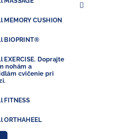
ll MASSAGE
ll MEMORY CUSHION
ll BIOPRINT®
l EXERCISE. Doprajte
im nohám a
dlám cvičenie pri
i.
ll FITNESS
ll ORTHAHEEL
v