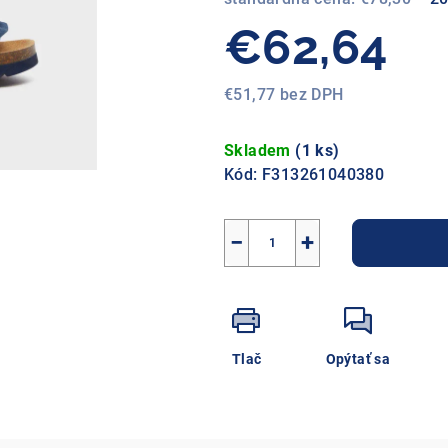
€62,64
€51,77 bez DPH
Jednotková
cena:
Skladem
(1 ks)
Kód:
F313261040380
−
+
Tlač
Opýtať sa