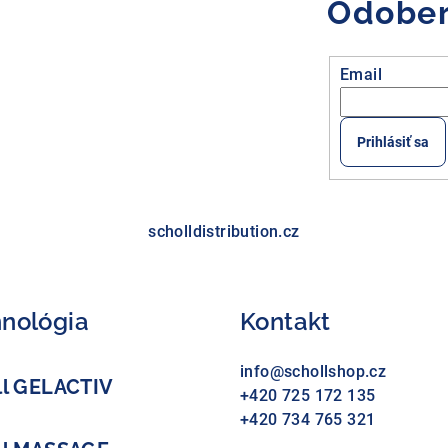
Odober
Email
Prihlásiť sa
scholldistribution.cz
nológia
Kontakt
info
@
schollshop.cz
ll GELACTIV
+420 725 172 135
+420 734 765 321