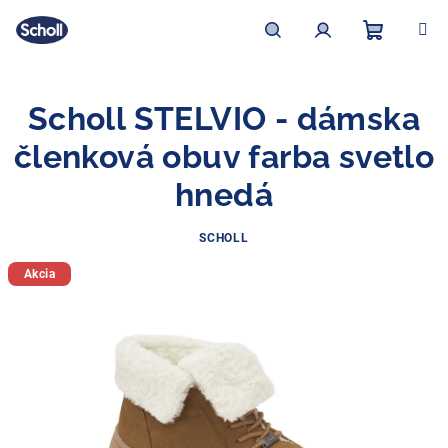
Prejsť
na
obsah
Nákupn
Hľadať
Prihlásenie
Scholl STELVIO - dámska
košík
členková obuv farba svetlo
hnedá
SCHOLL
Akcia