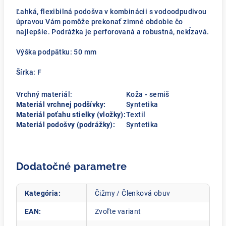
Ľahká, flexibilná podošva v kombinácii s vodoodpudivou
úpravou Vám pomôže prekonať zimné obdobie čo
najlepšie. Podrážka je perforovaná a robustná, nekĺzavá.
Výška podpätku: 50 mm
Šírka: F
Vrchný materiál:
Koža - semiš
Materiál vrchnej podšívky:
Syntetika
Materiál poťahu stielky (vložky):
Textil
Materiál podošvy (podrážky):
Syntetika
Dodatočné parametre
Kategória
:
Čižmy / Členková obuv
EAN
:
Zvoľte variant