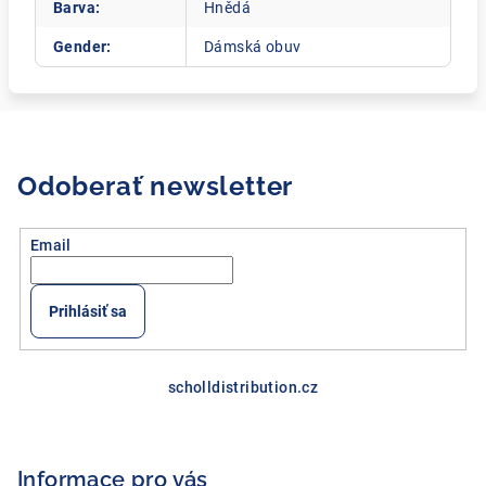
Barva
:
Hnědá
Gender
:
Dámská obuv
Odoberať newsletter
Email
Prihlásiť sa
Z
á
scholldistribution.cz
p
ä
Informace pro vás
t