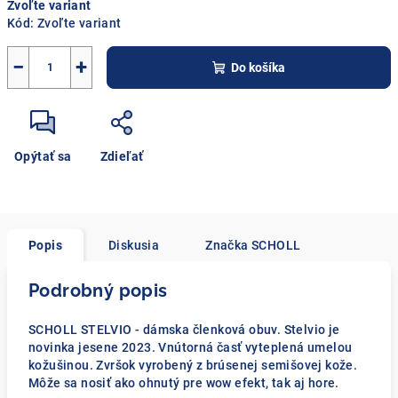
Zvoľte variant
cena:
Kód:
Zvoľte variant
−
+
Do košíka
Opýtať sa
Zdieľať
Popis
Diskusia
Značka
SCHOLL
Podrobný popis
SCHOLL STELVIO - dámska členková obuv. Stelvio je
novinka jesene 2023. Vnútorná časť vyteplená umelou
kožušinou. Zvršok vyrobený z brúsenej semišovej kože.
Môže sa nosiť ako ohnutý pre wow efekt, tak aj hore.