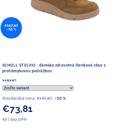
€147,67
–50 %
SCHOLL STELVIO - dámska zdravotná členková obuv s
protišmykovou podrážkou
VARIANT:
štandardná cena:
€147,67
–50 %
€73,81
€61 bez DPH
Jednotková