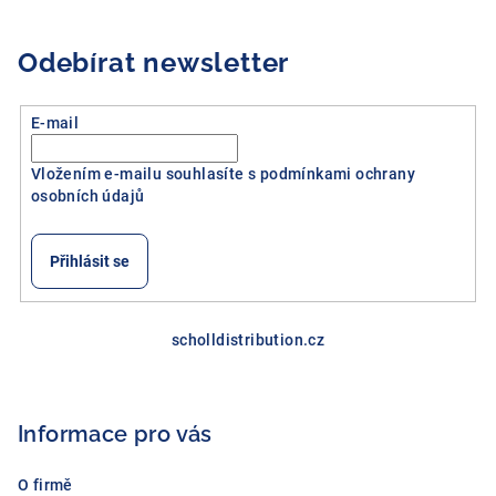
Odebírat newsletter
E-mail
Vložením e-mailu souhlasíte s
podmínkami ochrany
osobních údajů
Přihlásit se
Z
á
scholldistribution.cz
p
a
Informace pro vás
t
í
O firmě