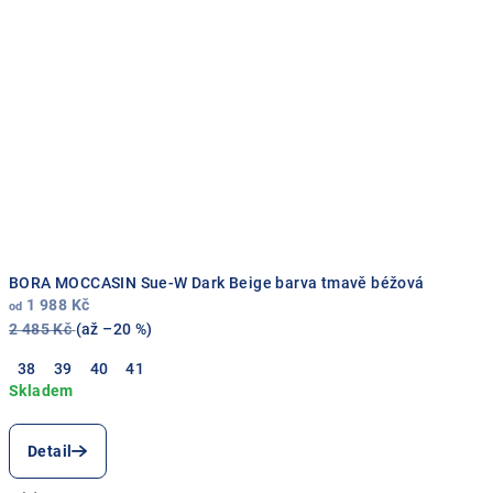
BORA MOCCASIN Sue-W Dark Beige barva tmavě béžová
1 988 Kč
od
2 485 Kč
(až –20 %)
38
39
40
41
Detail