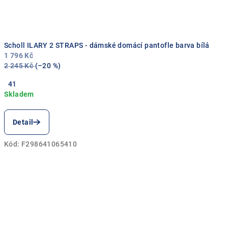
Scholl ILARY 2 STRAPS - dámské domácí pantofle barva bílá
1 796 Kč
2 245 Kč
(–20 %)
41
Detail
Kód:
F298641065410