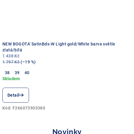
NEW BOGOTA' SatinBds-W Light gold/White barva světle
zlatá/bílá
1 438 Kč
1 797 Kč
(–19 %)
38
39
40
Detail
Kód:
F266073905380
Novinky