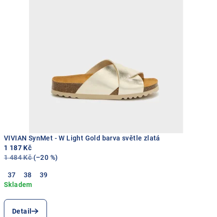
v
a
l
i
t
u
.
D
VIVIAN SynMet - W Light Gold barva světle zlatá
1 187 Kč
o
1 484 Kč
(–20 %)
p
37
38
39
ř
e
Detail