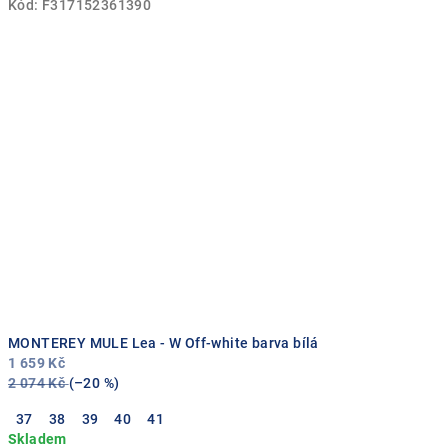
Kód:
F317152361390
MONTEREY MULE Lea - W Off-white barva bílá
1 659 Kč
2 074 Kč
(–20 %)
37
38
39
40
41