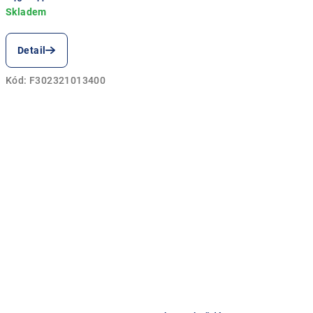
!
Detail
Kód:
F302321013400