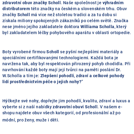
zdravotní obuv značky Scholl
. Naše společnost je
výhradním
distributorem
této značky na českém a slovenském trhu. Obuv
značky
Scholl
má více než stoletou tradici a za tu dobu si
získala miliony spokojených zákazníků po celém světě. Značka
nese jméno jejího zakladatele doktora
Williama Scholla
, který
byl zakladatelem léčby pohybového aparátu v oblasti ortopedie.
Boty vyrobené firmou
Scholl
se pyšní nejlepšími materiály a
speciálními certifikovanými technologiemi. Každá bota je
navržena tak, aby byl respektován přirozený pohyb chodidla. Při
navrhování každé boty mají její tvůrci na paměti poslání Dr.
W.Scholla
a tím je:
Zlepšení pohodlí, zdraví a celkové pohody
lidí prostřednictvím péče o jejich nohy?
“
Hýčkejte své nohy, dopřejte jim pohodlí, kvalitu, zdraví a luxus a
vyberte si z naší nabídky
zdravotní obuvi Scholl
. V našem e-
shopu najdete obuv všech kategorií, od profesionální až po
módní, pro ženy, muže i děti.