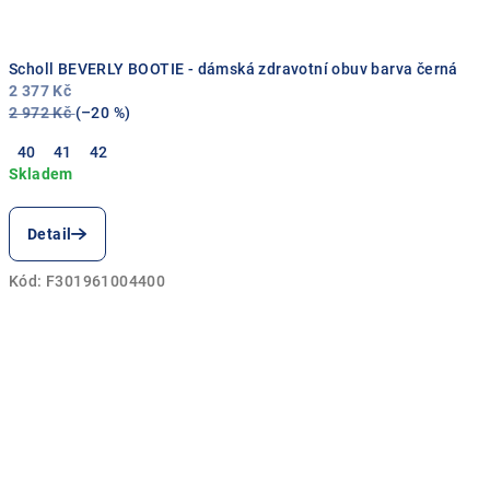
Scholl BEVERLY BOOTIE - dámská zdravotní obuv barva černá
2 377 Kč
2 972 Kč
(–20 %)
40
41
42
Detail
Kód:
F301961004400