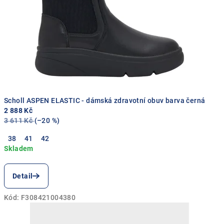
u
s
,
p
o
h
Scholl ASPEN ELASTIC - dámská zdravotní obuv barva černá
2 888 Kč
o
3 611 Kč
(–20 %)
d
38
41
42
l
í
Detail
a
Kód:
F308421004380
k