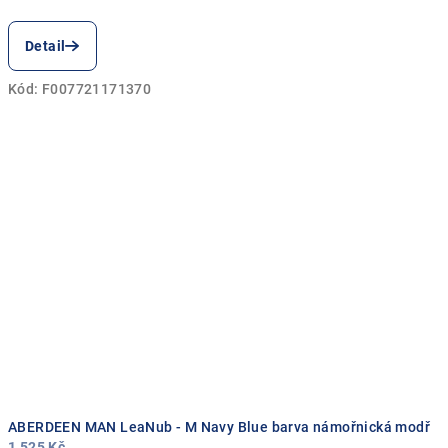
Detail
Kód:
F007721171370
ABERDEEN MAN LeaNub - M Navy Blue barva námořnická modř
1 525 Kč