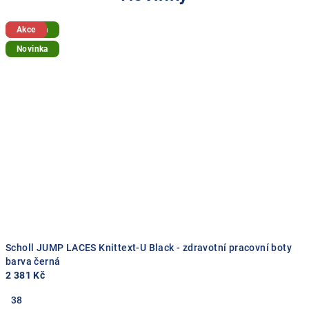
Novinka
Akce
Novinka
Scholl JUMP LACES Knittext-U Black - zdravotní pracovní boty
barva černá
2 381 Kč
38