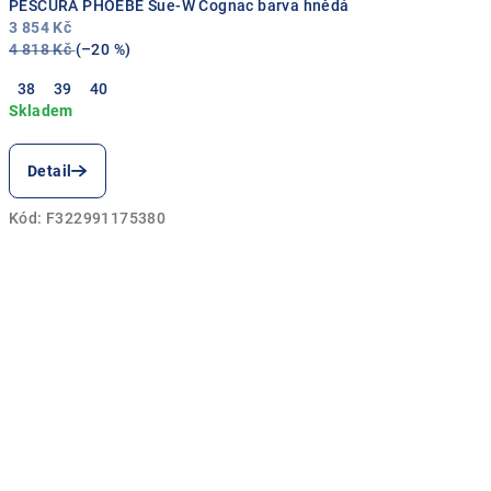
PESCURA PHOEBE Sue-W Cognac barva hnědá
3 854 Kč
4 818 Kč
(–20 %)
38
39
40
Detail
Kód:
F322991175380