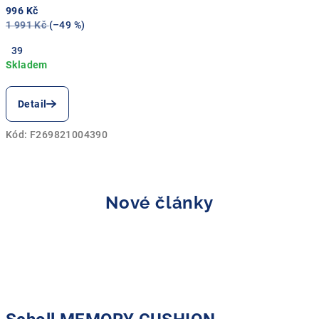
996 Kč
1 991 Kč
(–49 %)
39
Detail
Kód:
F269821004390
Nové články