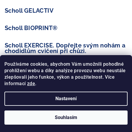
Scholl GELACTIV
Scholl BIOPRINT®
Scholl EXERCISE. Dopřejte svým nohám a
chodidlům cvičení při chůzi.
Používáme cookies, abychom Vám umožnili pohodlné
Scholl FITNESS
prohlížení webu a díky analýze provozu webu neustále
zlepšovali jeho funkce, výkon a použitelnost. Více
informací
zde
.
Scholl ORTHAHEEL
Nastavení
Archiv
Souhlasím
Kontakt