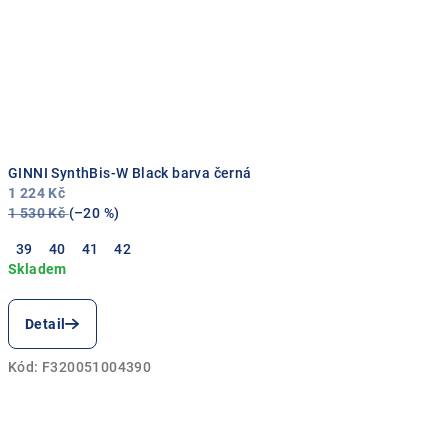
GINNI SynthBis-W Black barva černá
1 224 Kč
1 530 Kč
(–20 %)
39
40
41
42
Detail
Kód:
F320051004390