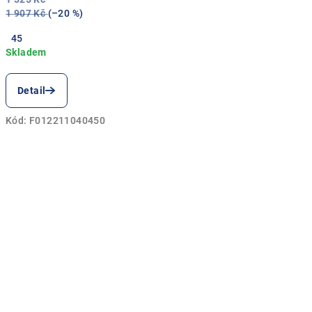
1 907 Kč
(–20 %)
45
Detail
Kód:
F012211040450