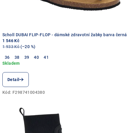
s
v
ý
m
Scholl DUBAI FLIP-FLOP - dámské zdravotní žabky barva černá
1 546 Kč
n
1 933 Kč
(–20 %)
o
36
38
39
40
41
h
á
Detail
m
Kód:
F298741004380
l
u
x