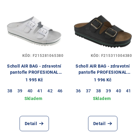
r
V
o
ý
d
p
u
i
k
s
t
p
ů
KÓD:
F215281065380
KÓD:
F215311004380
r
o
Scholl AIR BAG - zdravotní
Scholl AIR BAG - zdravotní
pantofle PROFESIONAL
pantofle PROFESIONAL
d
barva bílá
barva černá
1 995 Kč
1 996 Kč
u
38
39
40
41
42
46
36
37
38
39
40
41
k
t
ů
Detail
Detail