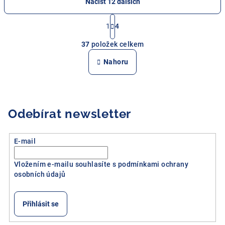
Načíst 12 dalších
S
t
1
4
O
r
37
položek celkem
á
v
n
l
Nahoru
k
á
o
d
v
a
á
n
c
Odebírat newsletter
í
í
p
r
E-mail
v
k
Vložením e-mailu souhlasíte s
podmínkami ochrany
y
osobních údajů
v
ý
Přihlásit se
p
i