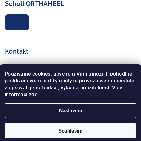
Scholl ORTHAHEEL
Archiv
Kontakt
info
@
schollshop.cz
+420 725 172 135
Používáme cookies, abychom Vám umožnili pohodlné
+420 734 765 321
prohlížení webu a díky analýze provozu webu neustále
zlepšovali jeho funkce, výkon a použitelnost. Více
informací
zde
.
Nastavení
Copyright 2026
Schollshop.cz
. Všechna práva vyhrazena.
Souhlasím
Vytvořil Shoptet