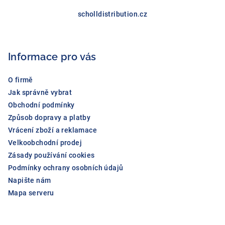
Z
s
á
scholldistribution.cz
u
p
a
Informace pro vás
t
í
O firmě
Jak správně vybrat
Obchodní podmínky
Způsob dopravy a platby
Vrácení zboží a reklamace
Velkoobchodní prodej
Zásady používání cookies
Podmínky ochrany osobních údajů
Napište nám
Mapa serveru