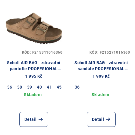
KÓD:
F215311016360
KÓD:
F215271016360
Scholl AIR BAG - zdravotní
Scholl AIR BAG - zdravotní
pantofle PROFESIONAL
sandále PROFESIONAL
barva hnědá
barva hnědá
1 995 Kč
1 999 Kč
36
38
39
40
41
45
36
Detail
Detail