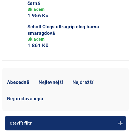
černá
1 956 Kč
Scholl Clogs ultragrip clog barva
smaragdová
1 861 Kč
Ř
a
Abecedně
Nejlevnější
Nejdražší
z
e
Nejprodávanější
n
í
p
Otevřít filtr