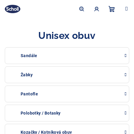
Přejít
na
obsah
Nákupní
Hledat
Přihlášení
Unisex obuv
košík
Sandále
Žabky
Pantofle
Polobotky / Botasky
Kozačky / Kotníková obuv