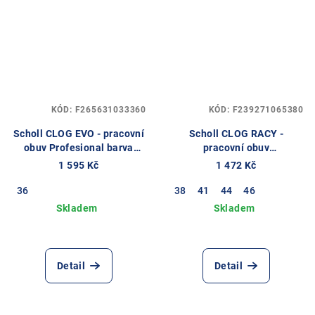
KÓD:
F265631033360
KÓD:
F239271065380
Scholl CLOG EVO - pracovní
Scholl CLOG RACY -
obuv Profesional barva
pracovní obuv
fialová
PROFESIONAL barva bílá
1 595 Kč
1 472 Kč
36
38
41
44
46
Detail
Detail