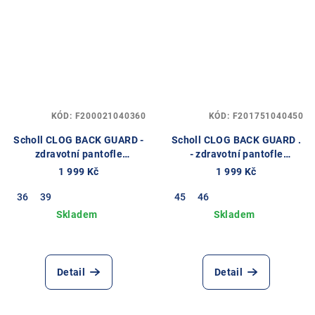
KÓD:
F200021040360
KÓD:
F201751040450
Scholl CLOG BACK GUARD -
Scholl CLOG BACK GUARD .
zdravotní pantofle
- zdravotní pantofle
PROFESIONAL barva
PROFESIONAL barva
1 999 Kč
1 999 Kč
námořnická modř
námořnická modř
36
39
45
46
Detail
Detail