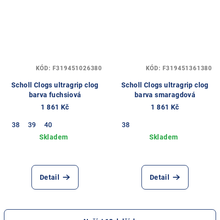
KÓD:
F319451026380
KÓD:
F319451361380
Scholl Clogs ultragrip clog
Scholl Clogs ultragrip clog
barva fuchsiová
barva smaragdová
1 861 Kč
1 861 Kč
38
39
40
38
Detail
Detail