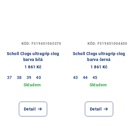
KÓD:
F319451065370
KÓD:
F319451004430
Scholl Clogs ultragrip clog
Scholl Clogs ultragrip clog
barva bílá
barva černá
1 861 Kč
1 861 Kč
37
38
39
40
43
44
45
Detail
Detail