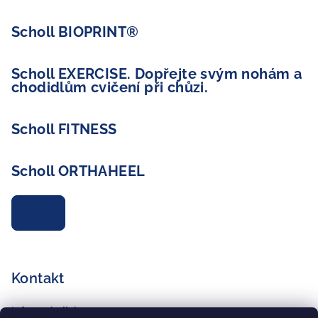
Scholl BIOPRINT®
Scholl EXERCISE. Dopřejte svým nohám a
chodidlům cvičení při chůzi.
Scholl FITNESS
Scholl ORTHAHEEL
Archiv
Kontakt
info
@
schollshop.cz