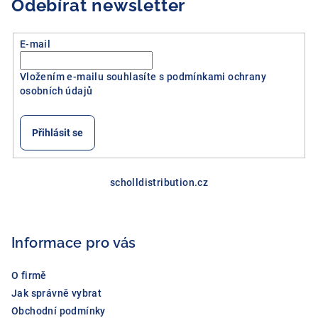
Odebírat newsletter
E-mail
Vložením e-mailu souhlasíte s
podmínkami ochrany
osobních údajů
Přihlásit se
Z
á
scholldistribution.cz
p
a
Informace pro vás
t
í
O firmě
Jak správně vybrat
Obchodní podmínky