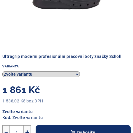
Ultragrip moderní profesionální pracovní boty značky Scholl
VARIANTA:
1 861 Kč
1 538,02 Kč bez DPH
Měrná
Zvolte variantu
cena:
Kód:
Zvolte variantu
−
+
Do košíku