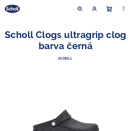
Přejít
na
obsah
Nákupní
Hledat
Přihlášení
Scholl Clogs ultragrip clog
košík
barva černá
SCHOLL