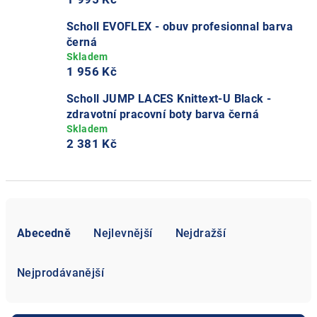
Scholl EVOFLEX - obuv profesionnal barva
černá
1 956 Kč
Scholl JUMP LACES Knittext-U Black -
zdravotní pracovní boty barva černá
2 381 Kč
Ř
a
Abecedně
Nejlevnější
Nejdražší
z
e
Nejprodávanější
n
í