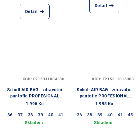
Detail
Detail
KÓD:
F215311004380
KÓD:
F215311016360
Scholl AIR BAG - zdravotní
Scholl AIR BAG - zdravotní
pantofle PROFESIONAL
pantofle PROFESIONAL
barva černá
barva hnědá
1 996 Kč
1 995 Kč
36
37
38
39
40
41
42
36
43
38
44
39
45
40
41
45