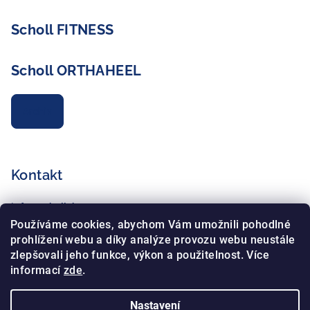
Scholl FITNESS
Scholl ORTHAHEEL
Archiv
Kontakt
info
@
schollshop.cz
+420 725 172 135
Používáme cookies, abychom Vám umožnili pohodlné
+420 734 765 321
prohlížení webu a díky analýze provozu webu neustále
zlepšovali jeho funkce, výkon a použitelnost. Více
informací
zde
.
Nastavení