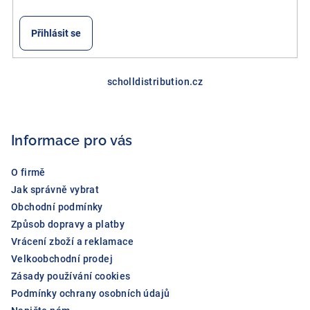
v
ý
Přihlásit se
p
i
Z
s
á
scholldistribution.cz
u
p
a
Informace pro vás
t
í
O firmě
Jak správně vybrat
Obchodní podmínky
Způsob dopravy a platby
Vrácení zboží a reklamace
Velkoobchodní prodej
Zásady používání cookies
Podmínky ochrany osobních údajů