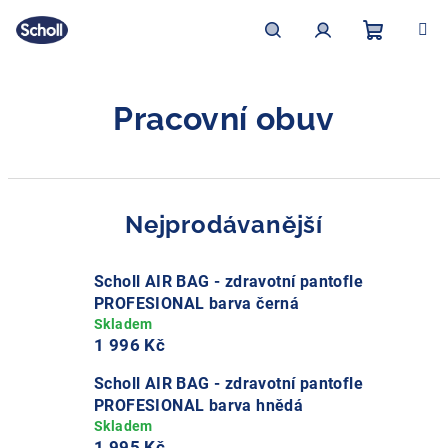
Přejít
na
obsah
Nákupní
Hledat
Přihlášení
Pracovní obuv
košík
Nejprodávanější
Scholl AIR BAG - zdravotní pantofle
PROFESIONAL barva černá
1 996 Kč
Scholl AIR BAG - zdravotní pantofle
PROFESIONAL barva hnědá
1 995 Kč