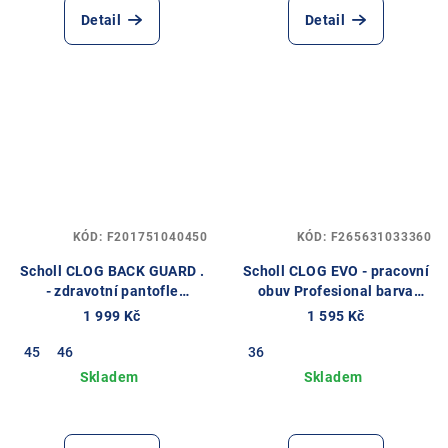
Detail
Detail
KÓD:
F201751040450
KÓD:
F265631033360
Scholl CLOG BACK GUARD .
Scholl CLOG EVO - pracovní
- zdravotní pantofle
obuv Profesional barva
PROFESIONAL barva
fialová
1 999 Kč
1 595 Kč
námořnická modř
45
46
36