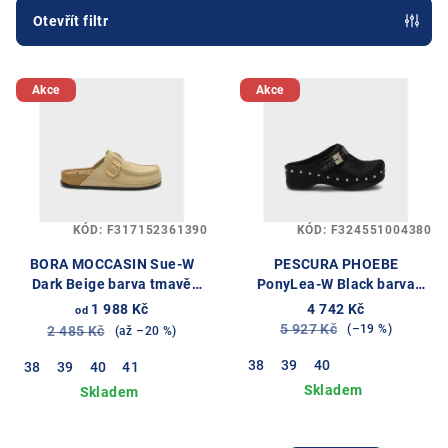
p
Otevřít filtr
r
V
o
Akce
Akce
ý
d
p
u
i
k
s
t
p
ů
KÓD:
F317152361390
KÓD:
F324551004380
r
o
BORA MOCCASIN Sue-W
PESCURA PHOEBE
Dark Beige barva tmavě
PonyLea-W Black barva
d
béžová
černá
1 988 Kč
4 742 Kč
od
u
5 927 Kč
(–19 %)
2 485 Kč
(až –20 %)
k
38
39
40
38
39
40
41
t
ů