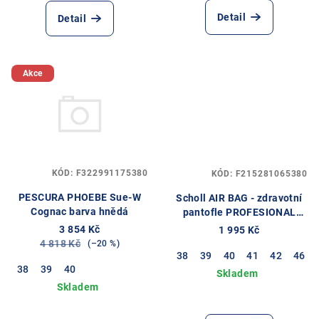
Detail
Detail
Akce
KÓD:
F322991175380
KÓD:
F215281065380
PESCURA PHOEBE Sue-W
Scholl AIR BAG - zdravotní
Cognac barva hnědá
pantofle PROFESIONAL
barva bílá
3 854 Kč
1 995 Kč
4 818 Kč
(–20 %)
38
39
40
41
42
46
38
39
40