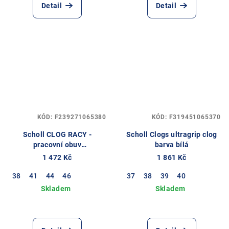
Detail
Detail
KÓD:
F239271065380
KÓD:
F319451065370
Scholl CLOG RACY -
Scholl Clogs ultragrip clog
pracovní obuv
barva bílá
PROFESIONAL barva bílá
1 472 Kč
1 861 Kč
38
41
44
46
37
38
39
40