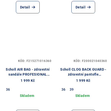
Detail
Detail
KÓD:
F215271016360
KÓD:
F200021040360
Scholl AIR BAG - zdravotní
Scholl CLOG BACK GUARD -
sandále PROFESIONAL
zdravotní pantofle
barva hnědá
PROFESIONAL barva
1 999 Kč
1 999 Kč
námořnická modř
36
36
39