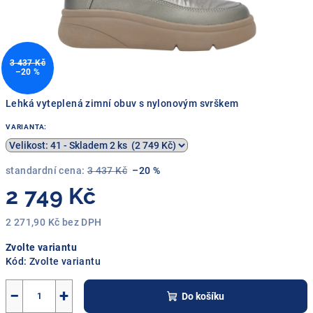
3 437 Kč
–20 %
Lehká vyteplená zimní obuv s nylonovým svrškem
VARIANTA:
standardní cena:
3 437 Kč
–20 %
2 749 Kč
2 271,90 Kč bez DPH
Měrná
Zvolte variantu
cena:
Kód:
Zvolte variantu
−
+
Do košíku