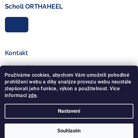
Scholl ORTHAHEEL
Archiv
Kontakt
info
@
schollshop.cz
+420 725 172 135
Používáme cookies, abychom Vám umožnili pohodlné
+420 734 765 321
prohlížení webu a díky analýze provozu webu neustále
zlepšovali jeho funkce, výkon a použitelnost. Více
informací
zde
.
Nastavení
Copyright 2026
Schollshop.cz
. Všechna práva vyhrazena.
Souhlasím