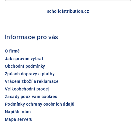
Z
á
scholldistribution.cz
p
a
Informace pro vás
t
í
O firmě
Jak správně vybrat
Obchodní podmínky
Způsob dopravy a platby
Vrácení zboží a reklamace
Velkoobchodní prodej
Zásady používání cookies
Podmínky ochrany osobních údajů
Napište nám
Mapa serveru