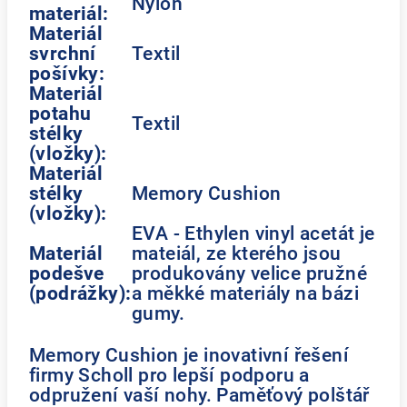
Nylon
materiál:
Materiál
svrchní
Textil
pošívky:
Materiál
potahu
Textil
stélky
(vložky):
Materiál
stélky
Memory Cushion
(vložky):
EVA - Ethylen vinyl acetát je
Materiál
mateiál, ze kterého jsou
podešve
produkovány velice pružné
(podrážky):
a měkké materiály na bázi
gumy.
Memory Cushion je inovativní řešení
firmy Scholl pro lepší podporu a
odpružení vaší nohy. Paměťový polštář