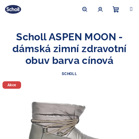
Přejít
na
obsah
Nákupní
Hledat
Přihlášení
Scholl ASPEN MOON -
košík
dámská zimní zdravotní
obuv barva cínová
SCHOLL
Akce