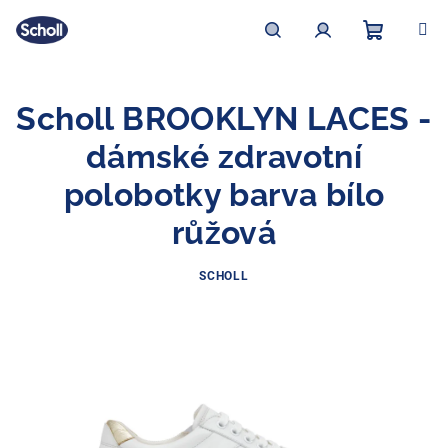
Přejít
na
obsah
Nákupní
Hledat
Přihlášení
Scholl BROOKLYN LACES -
košík
dámské zdravotní
polobotky barva bílo
růžová
SCHOLL