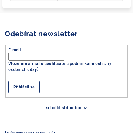
Odebírat newsletter
E-mail
Vložením e-mailu souhlasíte s
podmínkami ochrany
osobních údajů
Přihlásit se
Z
á
scholldistribution.cz
p
a