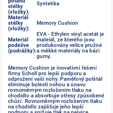
potahu
Syntetika
stélky
(vložky):
Materiál
stélky
Memory Cushion
(vložky):
EVA - Ethylen vinyl acetát je
Materiál
mateiál, ze kterého jsou
podešve
produkovány velice pružné
(podrážky):
a měkké materiály na bázi
gumy.
Memory Cushion je inovativní řešení
firmy Scholl pro lepší podporu a
odpružení vaší nohy. Paměťový polštář
eliminuje bolesti nohou a únavu
rovnoměrným rozložením tlaku na
chodidlo a absorbuje otřesy způsobené
chůzí. Rovnoměrným rozložením tlaku
na chodidlo zajišťuje jeho lepší
podporu a snižuje tlak na nejvíce