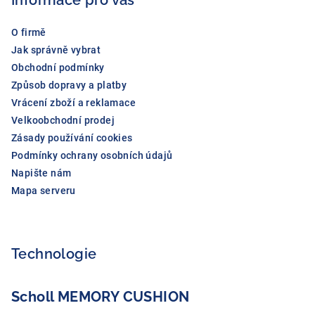
Informace pro vás
t
í
O firmě
Jak správně vybrat
Obchodní podmínky
Způsob dopravy a platby
Vrácení zboží a reklamace
Velkoobchodní prodej
Zásady používání cookies
Podmínky ochrany osobních údajů
Napište nám
Mapa serveru
Technologie
Scholl MEMORY CUSHION