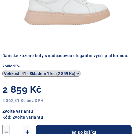
Dámské kožené boty s nadčasovou elegantní vyšší platformou.
VARIANTA:
2 859 Kč
2 362,81 Kč bez DPH
Měrná
Zvolte variantu
cena:
Kód:
Zvolte variantu
−
+
Do košíku