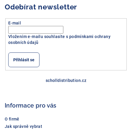
Odebírat newsletter
E-mail
Vložením e-mailu souhlasíte s
podmínkami ochrany
osobních údajů
Přihlásit se
Z
á
scholldistribution.cz
p
a
Informace pro vás
t
í
O firmě
Jak správně vybrat