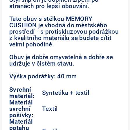
stranách pro lepší obouvání.
Tato obuv s stélkou MEMORY
CUSHION je vhodná do městského
prostředí - s protiskluzovou podrážkou
z kvalitního materiálu se budete cítit
velmi pohodlně.
Obuv je dobře omyvatelná a dobře se
udržuje v čistém stavu.
Výška podrážky: 40 mm
Svrchní
Syntetika + textil
materiál:
Materiál
svrchní
Textil
pošívky:
Materiál
potahu