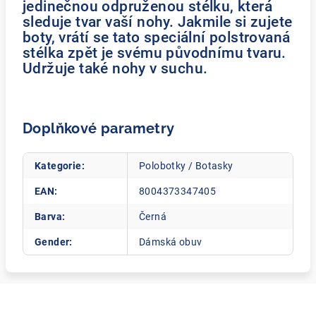
jedinečnou odpruženou stélku, která
sleduje tvar vaší nohy. Jakmile si zujete
boty, vrátí se tato speciální polstrovaná
stélka zpět je svému původnímu tvaru.
Udržuje také nohy v suchu.
Doplňkové parametry
Kategorie
:
Polobotky / Botasky
EAN
:
8004373347405
Barva
:
Černá
Gender
:
Dámská obuv