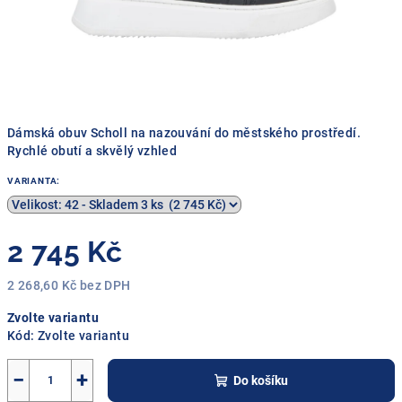
Dámská obuv Scholl na nazouvání do městského prostředí.
Rychlé obutí a skvělý vzhled
VARIANTA:
2 745 Kč
2 268,60 Kč bez DPH
Měrná
Zvolte variantu
cena:
Kód:
Zvolte variantu
−
+
Do košíku