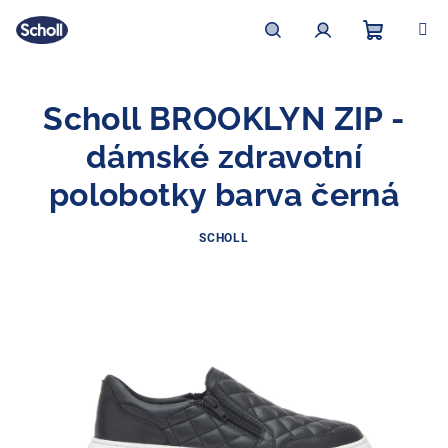
Přejít
na
obsah
Nákupní
Hledat
Přihlášení
Scholl BROOKLYN ZIP -
košík
dámské zdravotní
polobotky barva černá
SCHOLL