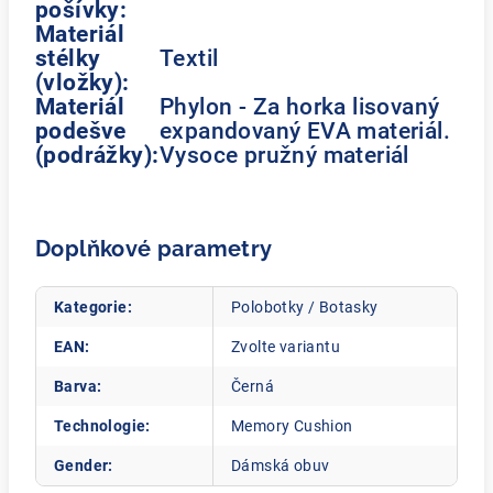
pošívky:
Materiál
stélky
Textil
(vložky):
Materiál
Phylon - Za horka lisovaný
podešve
expandovaný EVA materiál.
(podrážky):
Vysoce pružný materiál
Doplňkové parametry
Kategorie
:
Polobotky / Botasky
EAN
:
Zvolte variantu
Barva
:
Černá
Technologie
:
Memory Cushion
Gender
:
Dámská obuv