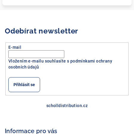
Odebírat newsletter
E-mail
Vložením e-mailu souhlasíte s
podmínkami ochrany
osobních údajů
Přihlásit se
Z
á
scholldistribution.cz
p
a
Informace pro vás
t