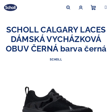
Přejít
na
obsah
Nákupní
Hledat
Přihlášení
SCHOLL CALGARY LACES
košík
DÁMSKÁ VYCHÁZKOVÁ
OBUV ČERNÁ barva černá
SCHOLL