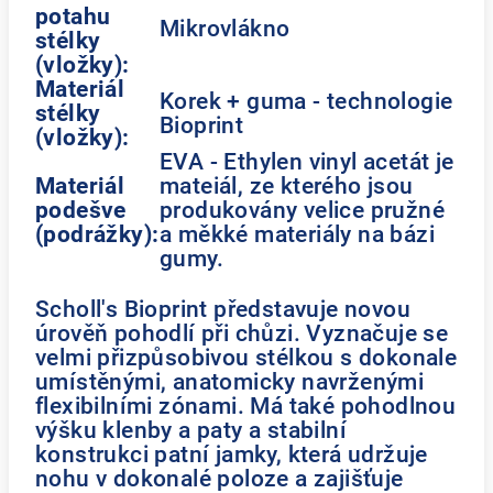
potahu
Mikrovlákno
stélky
(vložky):
Materiál
Korek + guma - technologie
stélky
Bioprint
(vložky):
EVA - Ethylen vinyl acetát je
Materiál
mateiál, ze kterého jsou
podešve
produkovány velice pružné
(podrážky):
a měkké materiály na bázi
gumy.
Scholl's Bioprint představuje novou
úrověň pohodlí při chůzi. Vyznačuje se
velmi přizpůsobivou stélkou s dokonale
umístěnými, anatomicky navrženými
flexibilními zónami. Má také pohodlnou
výšku klenby a paty a stabilní
konstrukci patní jamky, která udržuje
nohu v dokonalé poloze a zajišťuje