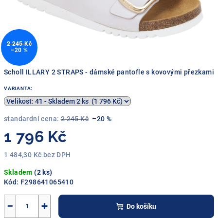
2 245 Kč
–20 %
Scholl ILLARY 2 STRAPS - dámské pantofle s kovovými přezkami
VARIANTA:
standardní cena:
2 245 Kč
–20 %
1 796 Kč
1 484,30 Kč bez DPH
Měrná
Skladem
(2 ks)
cena:
Kód:
F298641065410
−
+
Do košíku