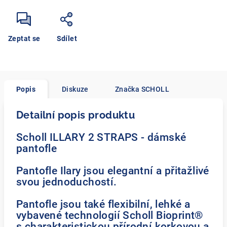
Zeptat se
Sdílet
Popis
Diskuze
Značka
SCHOLL
Detailní popis produktu
Scholl ILLARY 2 STRAPS - dámské
pantofle
Pantofle Ilary jsou elegantní a přitažlivé
svou jednoduchostí.
Pantofle jsou také flexibilní, lehké a
vybavené technologií Scholl Bioprint®
s charakteristickou přírodní korkovou a