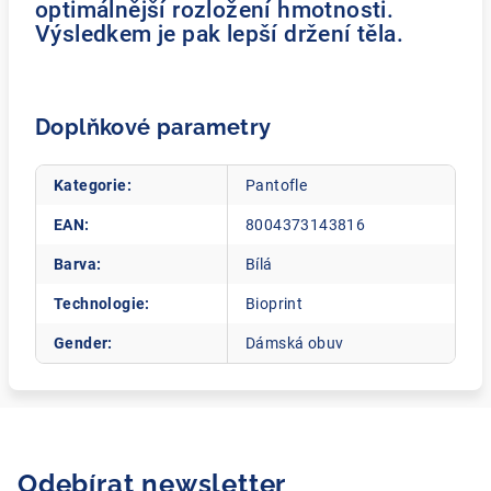
optimálnější rozložení hmotnosti.
Výsledkem je pak lepší držení těla.
Doplňkové parametry
Kategorie
:
Pantofle
EAN
:
8004373143816
Barva
:
Bílá
Technologie
:
Bioprint
Gender
:
Dámská obuv
Odebírat newsletter