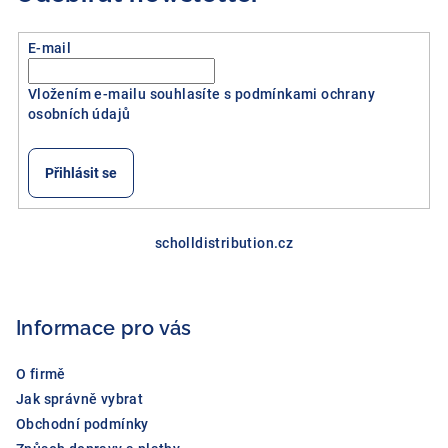
E-mail
Vložením e-mailu souhlasíte s
podmínkami ochrany
osobních údajů
Přihlásit se
Z
á
scholldistribution.cz
p
a
Informace pro vás
t
í
O firmě
Jak správně vybrat
Obchodní podmínky