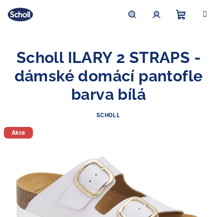
Přejít
na
obsah
Nákupní
Hledat
Přihlášení
Scholl ILARY 2 STRAPS -
košík
dámské domácí pantofle
barva bílá
SCHOLL
Akce