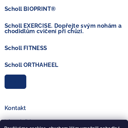
Scholl BIOPRINT®
Scholl EXERCISE. Dopřejte svým nohám a
chodidlům cvičení při chůzi.
Scholl FITNESS
Scholl ORTHAHEEL
Archiv
Kontakt
info
@
schollshop.cz
+420 725 172 135