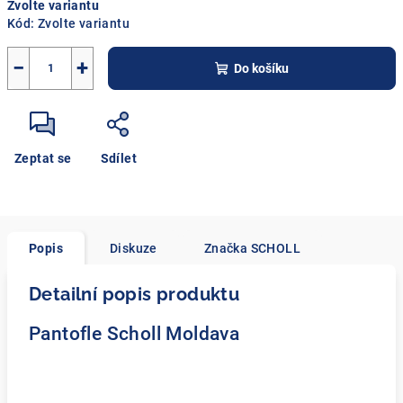
Zvolte variantu
cena:
Kód:
Zvolte variantu
−
+
Do košíku
Zeptat se
Sdílet
Popis
Diskuze
Značka
SCHOLL
Detailní popis produktu
Pantofle Scholl Moldava