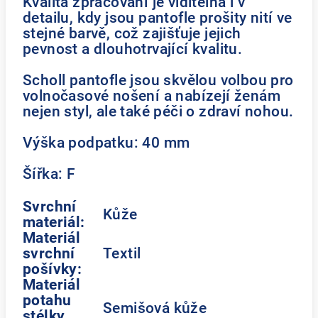
Kvalita zpracování je viditelná i v
detailu, kdy jsou pantofle prošity nití ve
stejné barvě, což zajišťuje jejich
pevnost a dlouhotrvající kvalitu.
Scholl pantofle jsou skvělou volbou pro
volnočasové nošení a nabízejí ženám
nejen styl, ale také péči o zdraví nohou.
Výška podpatku: 40 mm
Šířka: F
Svrchní
Kůže
materiál:
Materiál
svrchní
Textil
pošívky:
Materiál
potahu
Semišová kůže
stélky