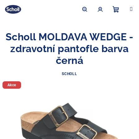
Přejít
na
obsah
Nákupní
Hledat
Přihlášení
Scholl MOLDAVA WEDGE -
košík
zdravotní pantofle barva
černá
SCHOLL
Akce