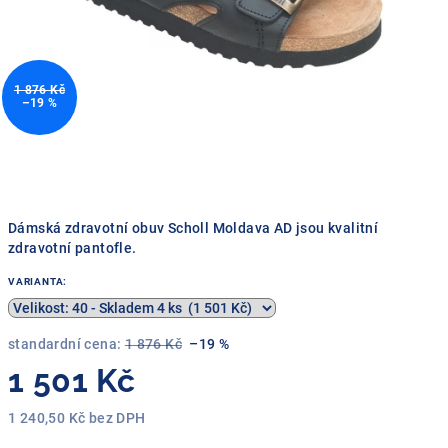
1 876 Kč
–19 %
Dámská zdravotní obuv Scholl Moldava AD jsou kvalitní
zdravotní pantofle.
VARIANTA:
standardní cena:
1 876 Kč
–19 %
1 501 Kč
1 240,50 Kč bez DPH
Měrná