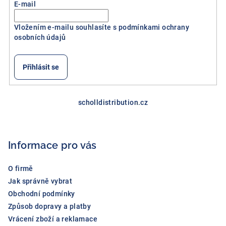
E-mail
Vložením e-mailu souhlasíte s
podmínkami ochrany
osobních údajů
Přihlásit se
Z
á
scholldistribution.cz
p
a
Informace pro vás
t
í
O firmě
Jak správně vybrat
Obchodní podmínky
Způsob dopravy a platby
Vrácení zboží a reklamace