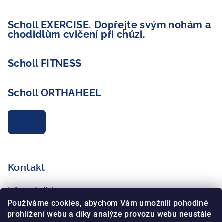
Scholl EXERCISE. Dopřejte svým nohám a
chodidlům cvičení při chůzi.
Scholl FITNESS
Scholl ORTHAHEEL
Archiv
Kontakt
info
@
schollshop.cz
+420 725 172 135
Používáme cookies, abychom Vám umožnili pohodlné
+420 734 765 321
prohlížení webu a díky analýze provozu webu neustále