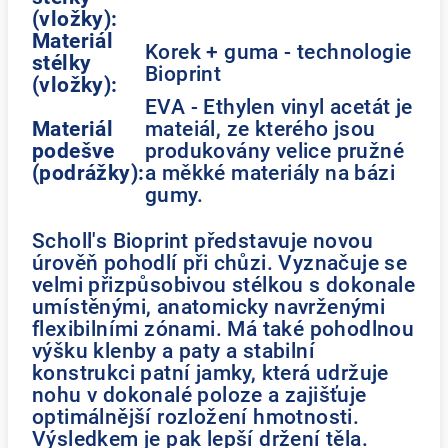
(vložky):
Materiál
Korek + guma - technologie
stélky
Bioprint
(vložky):
EVA - Ethylen vinyl acetát je
Materiál
mateiál, ze kterého jsou
podešve
produkovány velice pružné
(podrážky):
a měkké materiály na bázi
gumy.
Scholl's Bioprint představuje novou
úrověň pohodlí při chůzi. Vyznačuje se
velmi přizpůsobivou stélkou s dokonale
umístěnými, anatomicky navrženými
flexibilními zónami. Má také pohodlnou
výšku klenby a paty a stabilní
konstrukci patní jamky, která udržuje
nohu v dokonalé poloze a zajišťuje
optimálnější rozložení hmotnosti.
Výsledkem je pak lepší držení těla.