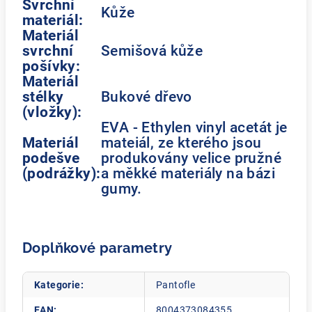
Svrchní
Kůže
materiál:
Materiál
svrchní
Semišová kůže
pošívky:
Materiál
stélky
Bukové dřevo
(vložky):
EVA - Ethylen vinyl acetát je
Materiál
mateiál, ze kterého jsou
podešve
produkovány velice pružné
(podrážky):
a měkké materiály na bázi
gumy.
Doplňkové parametry
Kategorie
:
Pantofle
EAN
:
8004373084355