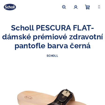
Přejít
na
obsah
Nákupní
Hledat
Přihlášení
Scholl PESCURA FLAT-
košík
dámské prémiové zdravotní
pantofle barva černá
SCHOLL