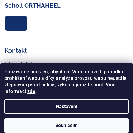
Scholl ORTHAHEEL
Archiv
Kontakt
info
@
schollshop.cz
+420 725 172 135
Používáme cookies, abychom Vám umožnili pohodlné
+420 734 765 321
prohlížení webu a díky analýze provozu webu neustále
zlepšovali jeho funkce, výkon a použitelnost. Více
informací
zde
.
Nastavení
Copyright 2026
Schollshop.cz
. Všechna práva vyhrazena.
Souhlasím
Vytvořil Shoptet