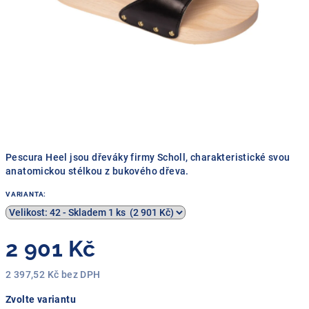
Pescura Heel jsou dřeváky firmy Scholl, charakteristické svou
anatomickou stélkou z bukového dřeva.
VARIANTA:
2 901 Kč
2 397,52 Kč bez DPH
Měrná
Zvolte variantu
cena: