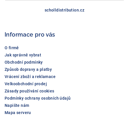
Z
á
scholldistribution.cz
p
a
Informace pro vás
t
í
O firmě
Jak správně vybrat
Obchodní podmínky
Způsob dopravy a platby
Vrácení zboží a reklamace
Velkoobchodní prodej
Zásady používání cookies
Podmínky ochrany osobních údajů
Napište nám
Mapa serveru