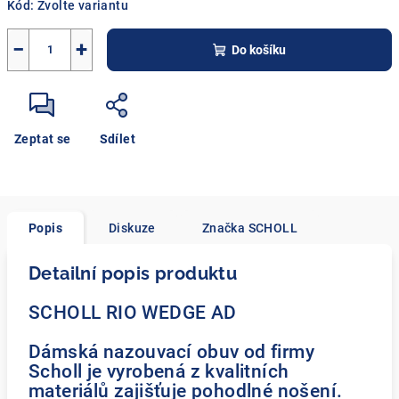
Kód:
Zvolte variantu
−
+
Do košíku
Zeptat se
Sdílet
Popis
Diskuze
Značka
SCHOLL
Detailní popis produktu
SCHOLL RIO WEDGE AD
Dámská nazouvací obuv od firmy
Scholl je vyrobená z kvalitních
materiálů zajišťuje pohodlné nošení.