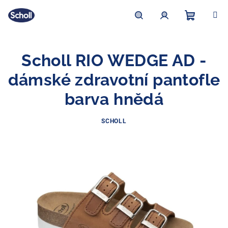
Přejít
na
obsah
Nákupní
Hledat
Přihlášení
Scholl RIO WEDGE AD -
košík
dámské zdravotní pantofle
barva hnědá
SCHOLL