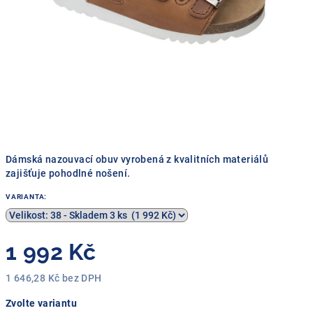
Dámská nazouvací obuv vyrobená z kvalitních materiálů
zajišťuje pohodlné nošení.
VARIANTA:
1 992 Kč
1 646,28 Kč bez DPH
Měrná
Zvolte variantu
cena: