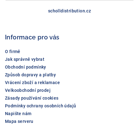
Z
á
scholldistribution.cz
p
a
Informace pro vás
t
í
O firmě
Jak správně vybrat
Obchodní podmínky
Způsob dopravy a platby
Vrácení zboží a reklamace
Velkoobchodní prodej
Zásady používání cookies
Podmínky ochrany osobních údajů
Napište nám
Mapa serveru