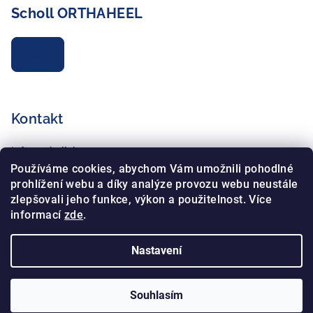
Scholl ORTHAHEEL
Archiv
Kontakt
info
@
schollshop.cz
+420 725 172 135
Používáme cookies, abychom Vám umožnili pohodlné
+420 734 765 321
prohlížení webu a díky analýze provozu webu neustále
zlepšovali jeho funkce, výkon a použitelnost. Více
informací
zde
.
Nastavení
Copyright 2026
Schollshop.cz
. Všechna práva vyhrazena.
Souhlasím
Vytvořil Shoptet