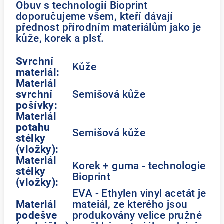
Obuv s technologií Bioprint
doporučujeme všem, kteří dávají
přednost přírodním materiálům jako je
kůže, korek a plsť.
Svrchní
Kůže
materiál:
Materiál
svrchní
Semišová kůže
pošívky:
Materiál
potahu
Semišová kůže
stélky
(vložky):
Materiál
Korek + guma - technologie
stélky
Bioprint
(vložky):
EVA - Ethylen vinyl acetát je
Materiál
mateiál, ze kterého jsou
podešve
produkovány velice pružné