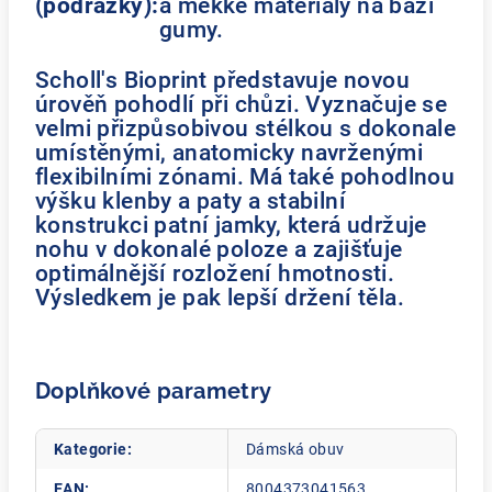
(podrážky):
a měkké materiály na bázi
gumy.
Scholl's Bioprint představuje novou
úrověň pohodlí při chůzi. Vyznačuje se
velmi přizpůsobivou stélkou s dokonale
umístěnými, anatomicky navrženými
flexibilními zónami. Má také pohodlnou
výšku klenby a paty a stabilní
konstrukci patní jamky, která udržuje
nohu v dokonalé poloze a zajišťuje
optimálnější rozložení hmotnosti.
Výsledkem je pak lepší držení těla.
Doplňkové parametry
Kategorie
:
Dámská obuv
EAN
:
8004373041563