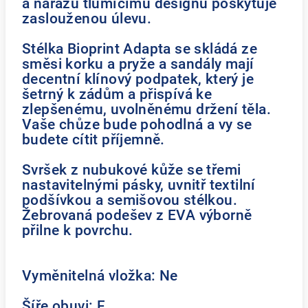
a nárazu tlumícímu designu poskytuje
zaslouženou úlevu.
Stélka Bioprint Adapta se skládá ze
směsi korku a pryže a sandály mají
decentní klínový podpatek, který je
šetrný k zádům a přispívá ke
zlepšenému, uvolněnému držení těla.
Vaše chůze bude pohodlná a vy se
budete cítit příjemně.
Svršek z nubukové kůže se třemi
nastavitelnými pásky, uvnitř textilní
podšívkou a semišovou stélkou.
Žebrovaná podešev z EVA výborně
přilne k povrchu.
Vyměnitelná vložka: Ne
Šíře obuvi: F