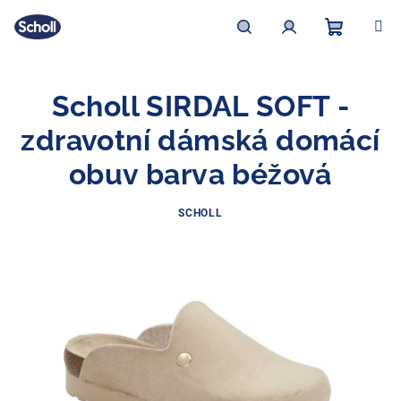
Přejít
na
obsah
Nákupní
Hledat
Přihlášení
Scholl SIRDAL SOFT -
košík
zdravotní dámská domácí
obuv barva béžová
SCHOLL