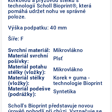
korkovou a pryžovou stélku s
technologií Scholl Bioprint®, která
pomáhá udržet nohu ve správné
poloze.
Výška podpatku: 40 mm
Šíře: F
Svrchní materiál:
Mikrovlákno
Materiál svrchní
Plsť
pošívky:
Materiál potahu
Mikrovlákno
stélky (vložky):
Materiál stélky
Korek + guma -
(vložky):
technologie Bioprint
Materiál podešve
Syntetika
(podrážky):
Scholl's Bioprint představuje novou
úrověň pohodlí při chůzi. Vyznačuje se