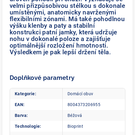
velmi přizpůsobivou stélkou s dokonale
umístěnými, anatomicky navrženými
flexibilními zónami. Má také pohodlnou
výšku klenby a paty a stabilní
konstrukci patní jamky, která udržuje
nohu v dokonalé poloze a zajišťuje
optimálnější rozložení hmotnosti.
Výsledkem je pak lepší držení těla.
Doplňkové parametry
Kategorie
:
Domácí obuv
EAN
:
8004373206955
Barva
:
Béžová
Technologie
:
Bioprint