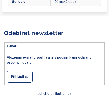
Gender
:
Dámská obuv
Odebírat newsletter
E-mail
Vložením e-mailu souhlasíte s
podmínkami ochrany
osobních údajů
Přihlásit se
Z
á
scholldistribution.cz
p
a