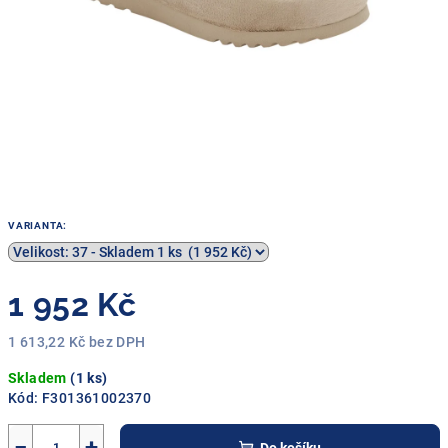
VARIANTA:
1 952 Kč
1 613,22 Kč bez DPH
Měrná
Skladem
(1 ks)
cena:
Kód:
F301361002370