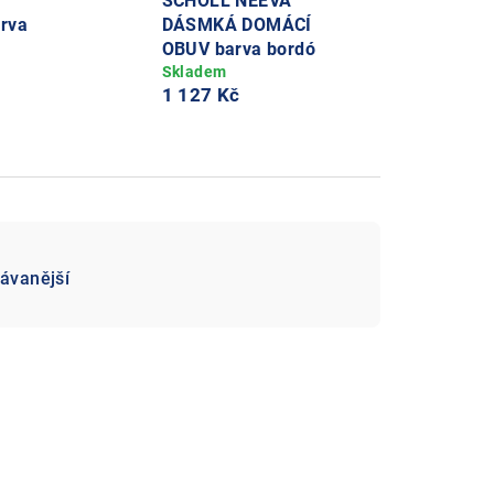
SCHOLL NEEVA
arva
DÁSMKÁ DOMÁCÍ
OBUV barva bordó
1 127 Kč
ávanější