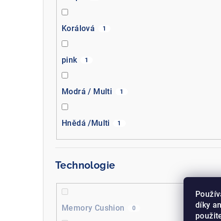
Korálová
1
pink
1
Modrá / Multi
1
Hnědá /Multi
1
Technologie
Použív
díky a
Memory Cushion
0
použit