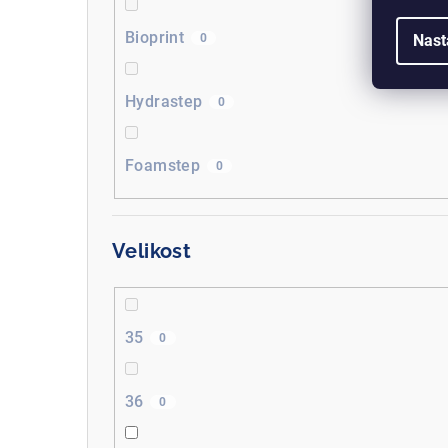
Bioprint
0
Nast
Hydrastep
0
Foamstep
0
Velikost
35
0
36
0