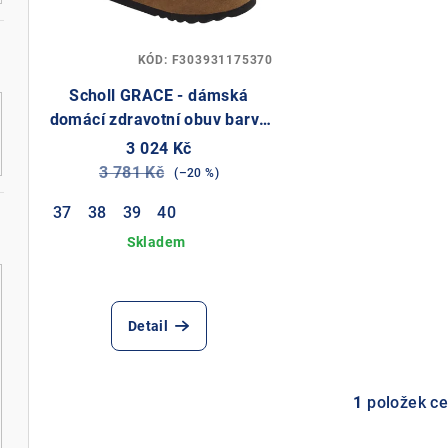
p
i
r
s
KÓD:
F303931175370
o
p
Scholl GRACE - dámská
d
r
domácí zdravotní obuv barva
hnědá
3 024 Kč
u
o
3 781 Kč
(–20 %)
k
d
37
38
39
40
t
u
ů
k
t
Detail
ů
1
položek c
O
v