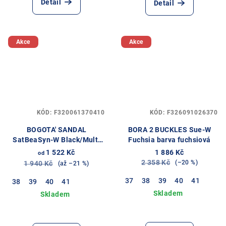
Detail
Detail
Akce
Akce
KÓD:
F320061370410
KÓD:
F326091026370
BOGOTA' SANDAL
BORA 2 BUCKLES Sue-W
SatBeaSyn-W Black/Multi
Fuchsia barva fuchsiová
barva černá
1 522 Kč
1 886 Kč
od
2 358 Kč
(–20 %)
1 940 Kč
(až –21 %)
37
38
39
40
41
38
39
40
41