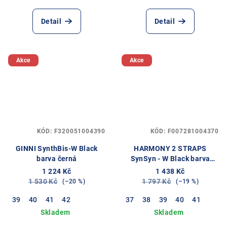
Detail
Detail
Akce
Akce
KÓD:
F320051004390
KÓD:
F007281004370
GINNI SynthBis-W Black
HARMONY 2 STRAPS
barva černá
SynSyn - W Black barva
černá
1 224 Kč
1 438 Kč
1 530 Kč
1 797 Kč
(–20 %)
(–19 %)
39
40
41
42
37
38
39
40
41