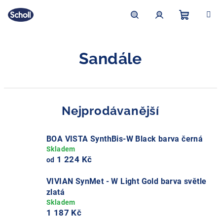
Přejít
na
obsah
Nákupní
Hledat
Přihlášení
Sandále
košík
Nejprodávanější
BOA VISTA SynthBis-W Black barva černá
1 224 Kč
od
VIVIAN SynMet - W Light Gold barva světle
zlatá
1 187 Kč