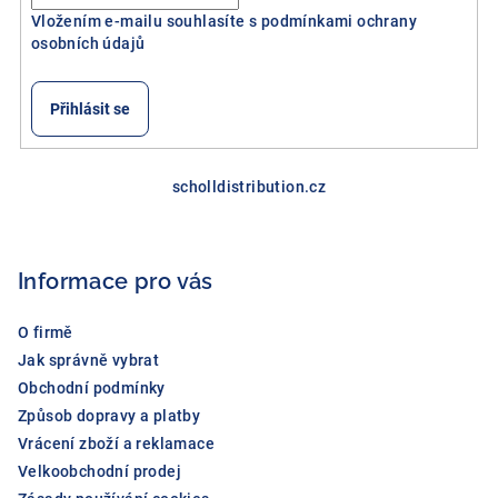
k
Vložením e-mailu souhlasíte s
podmínkami ochrany
y
osobních údajů
v
ý
Přihlásit se
p
i
Z
s
á
scholldistribution.cz
u
p
a
Informace pro vás
t
í
O firmě
Jak správně vybrat
Obchodní podmínky
Způsob dopravy a platby
Vrácení zboží a reklamace
Velkoobchodní prodej