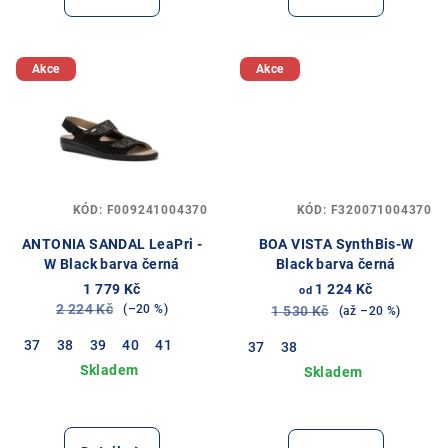
Akce
Akce
KÓD:
F009241004370
KÓD:
F320071004370
ANTONIA SANDAL LeaPri -
BOA VISTA SynthBis-W
W Black barva černá
Black barva černá
1 779 Kč
1 224 Kč
od
2 224 Kč
(–20 %)
1 530 Kč
(až –20 %)
37
38
39
40
41
37
38