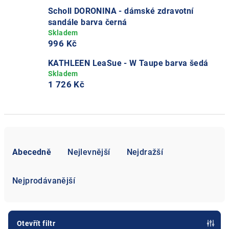
Scholl DORONINA - dámské zdravotní
sandále barva černá
996 Kč
KATHLEEN LeaSue - W Taupe barva šedá
1 726 Kč
Ř
a
Abecedně
Nejlevnější
Nejdražší
z
e
Nejprodávanější
n
í
p
Otevřít filtr