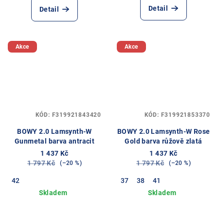
Detail
Detail
Akce
Akce
KÓD:
F319921843420
KÓD:
F319921853370
BOWY 2.0 Lamsynth-W
BOWY 2.0 Lamsynth-W Rose
Gunmetal barva antracit
Gold barva růžově zlatá
1 437 Kč
1 437 Kč
1 797 Kč
1 797 Kč
(–20 %)
(–20 %)
42
37
38
41