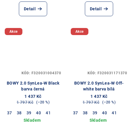
Detail
Detail
Akce
Akce
KÓD:
F320031004370
KÓD:
F320031171370
BOWY 2.0 SynLea-W Black
BOWY 2.0 SynLea-W Off-
barva černá
white barva bílá
1 437 Kč
1 437 Kč
1 797 Kč
1 797 Kč
(–20 %)
(–20 %)
37
38
39
40
41
37
38
39
40
41