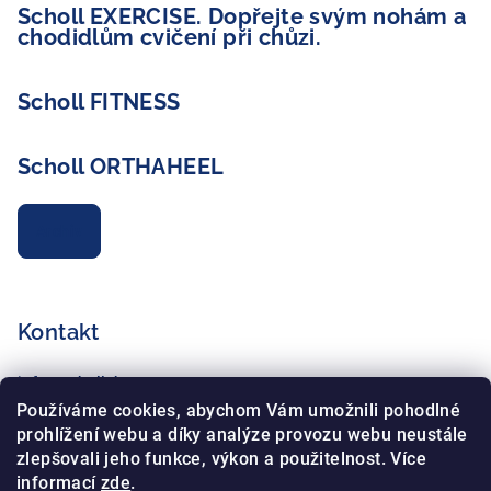
Scholl EXERCISE. Dopřejte svým nohám a
chodidlům cvičení při chůzi.
Scholl FITNESS
Scholl ORTHAHEEL
Archiv
Kontakt
info
@
schollshop.cz
+420 725 172 135
Používáme cookies, abychom Vám umožnili pohodlné
+420 734 765 321
prohlížení webu a díky analýze provozu webu neustále
zlepšovali jeho funkce, výkon a použitelnost. Více
informací
zde
.