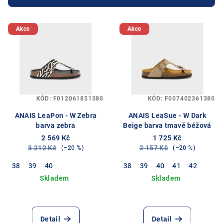
r
V
o
Akce
Akce
ý
d
p
u
i
k
s
t
p
ů
KÓD:
F012061851380
KÓD:
F007402361380
r
o
ANAIS LeaPon - W Zebra
ANAIS LeaSue - W Dark
barva zebra
Beige barva tmavě béžová
d
2 569 Kč
1 725 Kč
u
3 212 Kč
2 157 Kč
(–20 %)
(–20 %)
k
38
39
40
38
39
40
41
42
t
ů
Detail
Detail