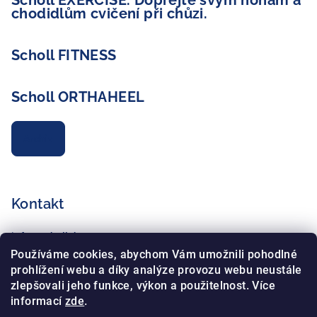
Scholl EXERCISE. Dopřejte svým nohám a
chodidlům cvičení při chůzi.
Scholl FITNESS
Scholl ORTHAHEEL
Archiv
Kontakt
info
@
schollshop.cz
+420 725 172 135
Používáme cookies, abychom Vám umožnili pohodlné
+420 734 765 321
prohlížení webu a díky analýze provozu webu neustále
zlepšovali jeho funkce, výkon a použitelnost. Více
informací
zde
.