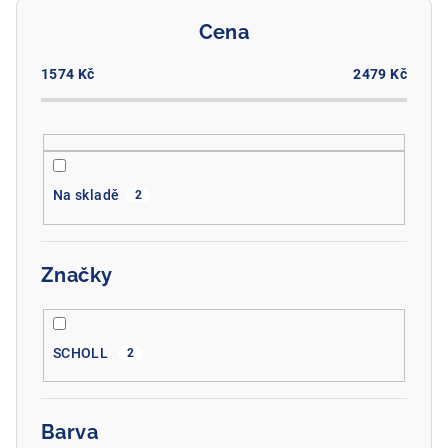
o
Cena
d
u
1574
Kč
2479
Kč
k
t
ů
Na skladě
2
Značky
SCHOLL
2
Barva