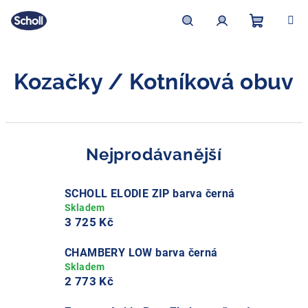
Přejít
na
obsah
Nákupní
Hledat
Přihlášení
Kozačky / Kotníková obuv
košík
Nejprodávanější
SCHOLL ELODIE ZIP barva černá
3 725 Kč
CHAMBERY LOW barva černá
2 773 Kč