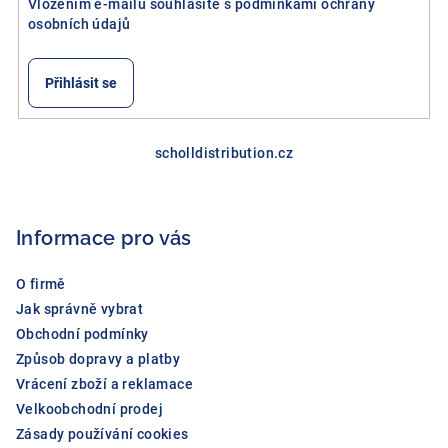
Vložením e-mailu souhlasíte s
podmínkami ochrany
p
osobních údajů
r
v
k
Přihlásit se
y
v
Z
ý
á
scholldistribution.cz
p
p
i
a
s
Informace pro vás
u
t
í
O firmě
Jak správně vybrat
Obchodní podmínky
Způsob dopravy a platby
Vrácení zboží a reklamace
Velkoobchodní prodej
Zásady používání cookies