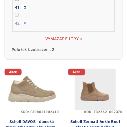
41
2
42
0
VYMAZAT FILTRY
Položek k zobrazení:
2
V
Akce
Akce
ý
p
i
s
p
KÓD:
F308681002410
KÓD:
F325621002370
r
o
Scholl DAVOS - dámská
Scholl Zermatt Ankle Boot