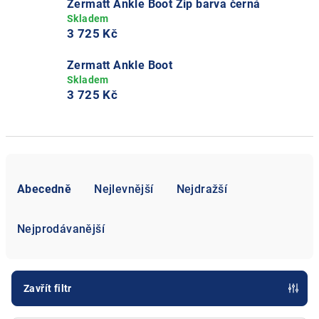
Zermatt Ankle Boot Zip barva černá
3 725 Kč
Zermatt Ankle Boot
3 725 Kč
Ř
a
Abecedně
Nejlevnější
Nejdražší
z
e
Nejprodávanější
n
í
p
Zavřít filtr
r