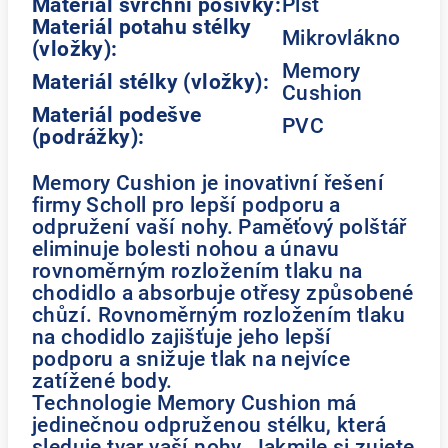
Materiál svrchní pošívky:
Plsť
Materiál potahu stélky
Mikrovlákno
(vložky):
Memory
Materiál stélky (vložky):
Cushion
Materiál podešve
PVC
(podrážky):
Memory Cushion je inovativní řešení
firmy Scholl pro lepší podporu a
odpružení vaší nohy. Paměťový polštář
eliminuje bolesti nohou a únavu
rovnoměrným rozložením tlaku na
chodidlo a absorbuje otřesy způsobené
chůzí. Rovnoměrným rozložením tlaku
na chodidlo zajišťuje jeho lepší
podporu a snižuje tlak na nejvíce
zatížené body.
Technologie Memory Cushion má
jedinečnou odpruženou stélku, která
sleduje tvar vaší nohy. Jakmile si zujete