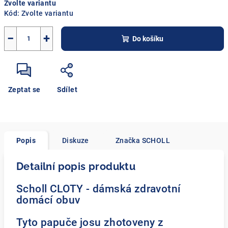
Zvolte variantu
cena:
Kód:
Zvolte variantu
−
+
Do košíku
Zeptat se
Sdílet
Popis
Diskuze
Značka
SCHOLL
Detailní popis produktu
Scholl CLOTY - dámská zdravotní
domácí obuv
Tyto papuče josu zhotoveny z