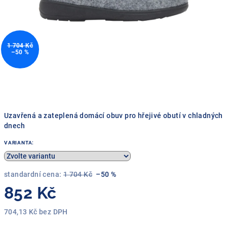
1 704 Kč
–50 %
Uzavřená a zateplená domácí obuv pro hřejivé obutí v chladných
dnech
VARIANTA:
standardní cena:
1 704 Kč
–50 %
852 Kč
704,13 Kč bez DPH
Měrná