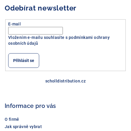
Odebírat newsletter
E-mail
Vložením e-mailu souhlasíte s
podmínkami ochrany
osobních údajů
Přihlásit se
Z
á
scholldistribution.cz
p
a
Informace pro vás
t
í
O firmě
Jak správně vybrat