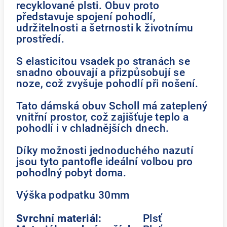
recyklované plsti. Obuv proto
představuje spojení pohodlí,
udržitelnosti a šetrnosti k životnímu
prostředí.
S elasticitou vsadek po stranách se
snadno obouvají a přizpůsobují se
noze, což zvyšuje pohodlí při nošení.
Tato dámská obuv Scholl má zateplený
vnitřní prostor, což zajišťuje teplo a
pohodlí i v chladnějších dnech.
Díky možnosti jednoduchého nazutí
jsou tyto pantofle ideální volbou pro
pohodlný pobyt doma.
Výška podpatku 30mm
Svrchní materiál:
Plsť