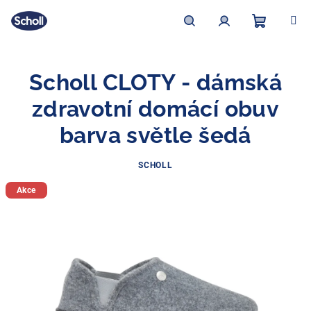
Přejít
na
obsah
Nákupní
Hledat
Přihlášení
Scholl CLOTY - dámská
košík
zdravotní domácí obuv
barva světle šedá
SCHOLL
Akce