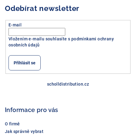
Odebírat newsletter
E-mail
Vložením e-mailu souhlasíte s
podmínkami ochrany
osobních údajů
Přihlásit se
Z
á
scholldistribution.cz
p
a
Informace pro vás
t
í
O firmě
Jak správně vybrat