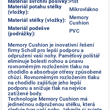
Materiál svrchní pošívky:
Plsť
Materiál potahu stélky
Mikrovlákno
(vložky):
Memory
Materiál stélky (vložky):
Cushion
Materiál podešve
PVC
(podrážky):
Memory Cushion je inovativní řešení
firmy Scholl pro lepší podporu a
odpružení vaší nohy. Paměťový polštář
eliminuje bolesti nohou a únavu
rovnoměrným rozložením tlaku na
chodidlo a absorbuje otřesy způsobené
chůzí. Rovnoměrným rozložením tlaku
na chodidlo zajišťuje jeho lepší
podporu a snižuje tlak na nejvíce
zatížené body.
Technologie Memory Cushion má
jedinečnou odpruženou stélku, která
sleduje tvar vaší nohy. Jakmile si zujete