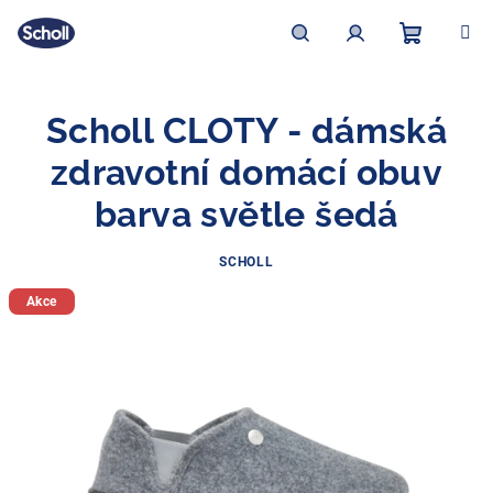
Přejít
na
obsah
Nákupní
Hledat
Přihlášení
Scholl CLOTY - dámská
košík
zdravotní domácí obuv
barva světle šedá
SCHOLL
Akce