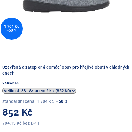
1 704 Kč
–50 %
Uzavřená a zateplená domácí obuv pro hřejivé obutí v chladných
dnech
VARIANTA:
standardní cena:
1 704 Kč
–50 %
852 Kč
704,13 Kč bez DPH
Měrná