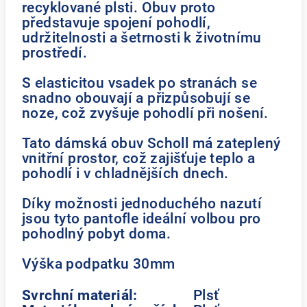
recyklované plsti. Obuv proto
představuje spojení pohodlí,
udržitelnosti a šetrnosti k životnímu
prostředí.
S elasticitou vsadek po stranách se
snadno obouvají a přizpůsobují se
noze, což zvyšuje pohodlí při nošení.
Tato dámská obuv Scholl má zateplený
vnitřní prostor, což zajišťuje teplo a
pohodlí i v chladnějších dnech.
Díky možnosti jednoduchého nazutí
jsou tyto pantofle ideální volbou pro
pohodlný pobyt doma.
Výška podpatku 30mm
Svrchní materiál:
Plsť