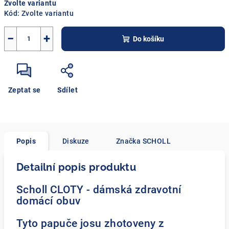
Zvolte variantu
cena:
Kód:
Zvolte variantu
−
+
Do košíku
Zeptat se
Sdílet
Popis
Diskuze
Značka
SCHOLL
Detailní popis produktu
Scholl CLOTY - dámská zdravotní
domácí obuv
Tyto papuče josu zhotoveny z