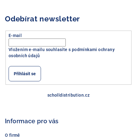
Odebírat newsletter
E-mail
Vložením e-mailu souhlasíte s
podmínkami ochrany
osobních údajů
Přihlásit se
Z
á
scholldistribution.cz
p
a
Informace pro vás
t
í
O firmě