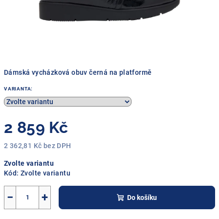
Dámská vycházková obuv černá na platformě
VARIANTA:
2 859 Kč
2 362,81 Kč bez DPH
Měrná
Zvolte variantu
cena:
Kód:
Zvolte variantu
−
+
Do košíku