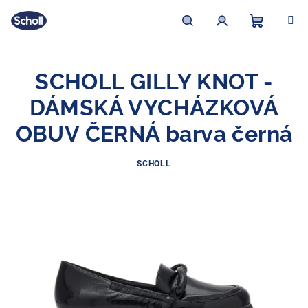
Přejít
na
obsah
Nákupní
Hledat
Přihlášení
SCHOLL GILLY KNOT -
košík
DÁMSKÁ VYCHÁZKOVÁ
OBUV ČERNÁ barva černá
SCHOLL