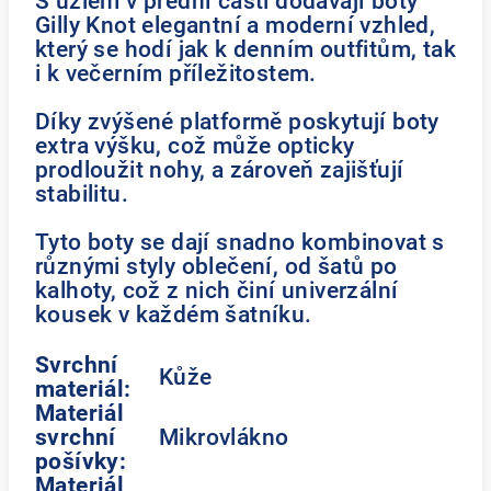
S uzlem v přední části dodávají boty
Gilly Knot elegantní a moderní vzhled,
který se hodí jak k denním outfitům, tak
i k večerním příležitostem.
Díky zvýšené platformě poskytují boty
extra výšku, což může opticky
prodloužit nohy, a zároveň zajišťují
stabilitu.
Tyto boty se dají snadno kombinovat s
různými styly oblečení, od šatů po
kalhoty, což z nich činí univerzální
kousek v každém šatníku.
Svrchní
Kůže
materiál:
Materiál
svrchní
Mikrovlákno
pošívky:
Materiál