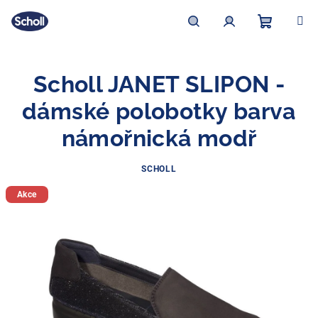
Přejít
na
obsah
Nákupní
Hledat
Přihlášení
Scholl JANET SLIPON -
košík
dámské polobotky barva
námořnická modř
SCHOLL
Akce