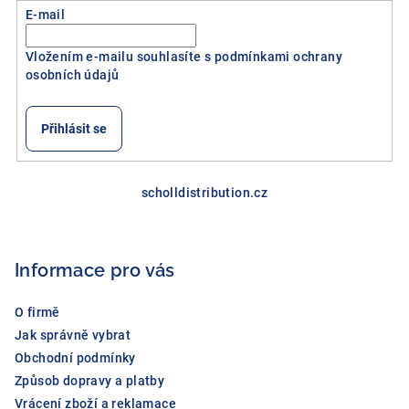
E-mail
Vložením e-mailu souhlasíte s
podmínkami ochrany
osobních údajů
Přihlásit se
Z
á
scholldistribution.cz
p
a
Informace pro vás
t
í
O firmě
Jak správně vybrat
Obchodní podmínky
Způsob dopravy a platby
Vrácení zboží a reklamace