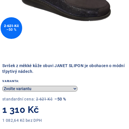
2 621 Kč
–50 %
Svršek z měkké kůže obuvi JANET SLIPON je obohacen o módní
třpytivý nádech.
VARIANTA:
standardní cena:
2 621 Kč
–50 %
1 310 Kč
1 082,64 Kč bez DPH
Měrná