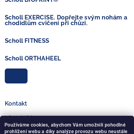
Scholl EXERCISE. Dopřejte svým nohám a
chodidlům cvičení při chůzi.
Scholl FITNESS
Scholl ORTHAHEEL
Archiv
Kontakt
info
@
schollshop.cz
+420 725 172 135
Používáme cookies, abychom Vám umožnili pohodlné
+420 734 765 321
prohlížení webu a díky analýze provozu webu neustále