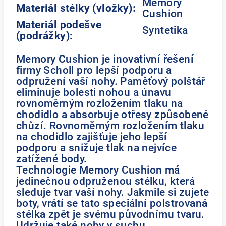
Memory
Materiál stélky (vložky):
Cushion
Materiál podešve
Syntetika
(podrážky):
Memory Cushion je inovativní řešení
firmy Scholl pro lepší podporu a
odpružení vaší nohy. Paměťový polštář
eliminuje bolesti nohou a únavu
rovnoměrným rozložením tlaku na
chodidlo a absorbuje otřesy způsobené
chůzí. Rovnoměrným rozložením tlaku
na chodidlo zajišťuje jeho lepší
podporu a snižuje tlak na nejvíce
zatížené body.
Technologie Memory Cushion má
jedinečnou odpruženou stélku, která
sleduje tvar vaší nohy. Jakmile si zujete
boty, vrátí se tato speciální polstrovaná
stélka zpět je svému původnímu tvaru.
Udržuje také nohy v suchu.