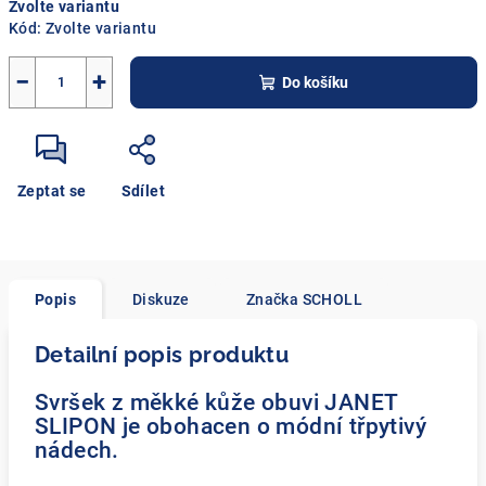
Zvolte variantu
cena:
Kód:
Zvolte variantu
−
+
Do košíku
Zeptat se
Sdílet
Popis
Diskuze
Značka
SCHOLL
Detailní popis produktu
Svršek z měkké kůže obuvi JANET
SLIPON je obohacen o módní třpytivý
nádech.