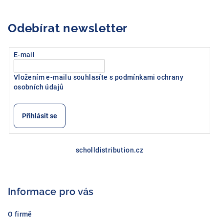
Odebírat newsletter
E-mail
Vložením e-mailu souhlasíte s
podmínkami ochrany
osobních údajů
Přihlásit se
Z
á
scholldistribution.cz
p
a
Informace pro vás
t
í
O firmě