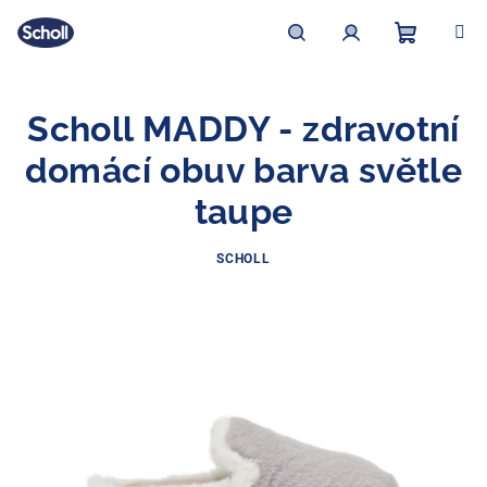
Přejít
na
obsah
Nákupní
Hledat
Přihlášení
Scholl MADDY - zdravotní
košík
domácí obuv barva světle
taupe
SCHOLL