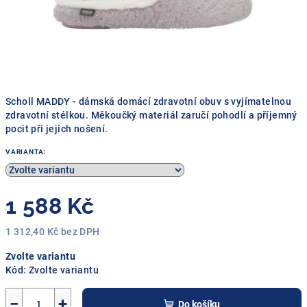
Scholl MADDY - dámská domácí zdravotní obuv s vyjímatelnou
zdravotní stélkou. Měkoučký materiál zaručí pohodlí a příjemný
pocit při jejich nošení.
VARIANTA:
1 588 Kč
1 312,40 Kč bez DPH
Měrná
Zvolte variantu
cena:
Kód:
Zvolte variantu
−
+
Do košíku