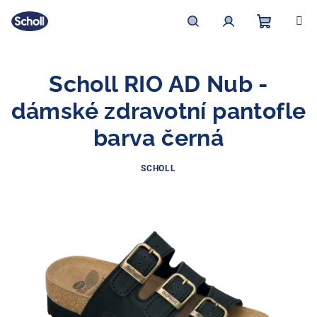
Přejít
na
obsah
Nákupní
Hledat
Přihlášení
Scholl RIO AD Nub -
košík
dámské zdravotní pantofle
barva černá
SCHOLL