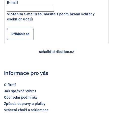
E-mail
Vložením e-mailu souhlasíte s
podmínkami ochrany
osobních údajů
Přihlásit se
Z
á
scholldistribution.cz
p
a
Informace pro vás
t
í
O firmě
Jak správně vybrat
Obchodní podmínky
Způsob dopravy a platby
Vrácení zboží a reklamace