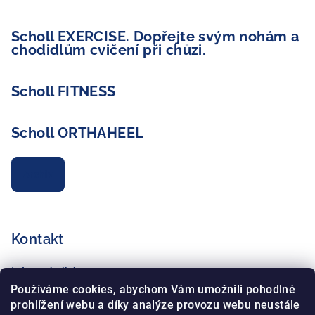
Scholl EXERCISE. Dopřejte svým nohám a
chodidlům cvičení při chůzi.
Scholl FITNESS
Scholl ORTHAHEEL
Archiv
Kontakt
info
@
schollshop.cz
+420 725 172 135
Používáme cookies, abychom Vám umožnili pohodlné
+420 734 765 321
prohlížení webu a díky analýze provozu webu neustále