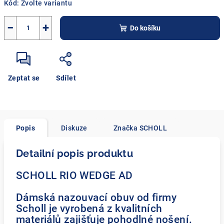
Kód:
Zvolte variantu
−
+
Do košíku
Zeptat se
Sdílet
Popis
Diskuze
Značka
SCHOLL
Detailní popis produktu
SCHOLL RIO WEDGE AD
Dámská nazouvací obuv od firmy
Scholl je vyrobená z kvalitních
materiálů zajišťuje pohodlné nošení.