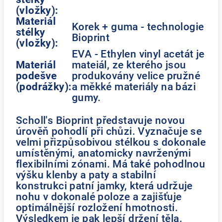
(vložky):
Materiál
Korek + guma - technologie
stélky
Bioprint
(vložky):
EVA - Ethylen vinyl acetát je
Materiál
mateiál, ze kterého jsou
podešve
produkovány velice pružné
(podrážky):
a měkké materiály na bázi
gumy.
Scholl's Bioprint představuje novou
úrověň pohodlí při chůzi. Vyznačuje se
velmi přizpůsobivou stélkou s dokonale
umístěnými, anatomicky navrženými
flexibilními zónami. Má také pohodlnou
výšku klenby a paty a stabilní
konstrukci patní jamky, která udržuje
nohu v dokonalé poloze a zajišťuje
optimálnější rozložení hmotnosti.
Výsledkem je pak lepší držení těla.