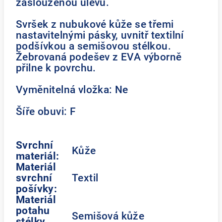
zaslouženou úlevu.
Svršek z nubukové kůže se třemi
nastavitelnými pásky, uvnitř textilní
podšívkou a semišovou stélkou.
Žebrovaná podešev z EVA výborně
přilne k povrchu.
Vyměnitelná vložka: Ne
Šíře obuvi: F
Svrchní
Kůže
materiál:
Materiál
svrchní
Textil
pošívky:
Materiál
potahu
Semišová kůže
stélky