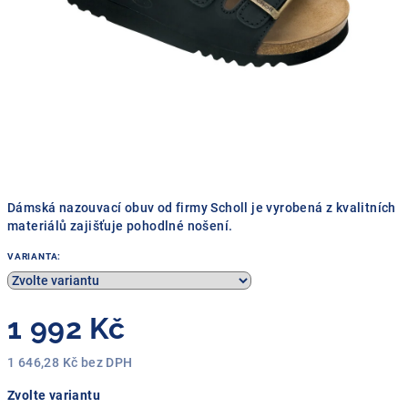
Dámská nazouvací obuv od firmy Scholl je vyrobená z kvalitních
materiálů zajišťuje pohodlné nošení.
VARIANTA:
1 992 Kč
1 646,28 Kč bez DPH
Měrná
Zvolte variantu
cena: