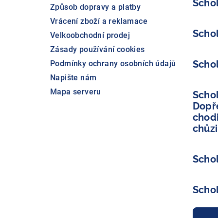
Scho
Způsob dopravy a platby
Vrácení zboží a reklamace
Scho
Velkoobchodní prodej
Zásady používání cookies
Scho
Podmínky ochrany osobních údajů
Napište nám
Mapa serveru
Scho
Dopř
chodi
chůzi
Scho
Scho