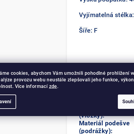
Vyjímatelná stélka
Šíře: F
Svrchní materiál:
áme cookies, abychom Vám umožnili pohodlné prohlížení 
Materiál svrchní
nalýze provozu webu neustále zlepšovali jeho funkce, výkon
pošívky:
elnost. Více informací
zde
.
Materiál potahu
stélky (vložky):
avení
Souh
Materiál stélky
(vložky):
Materiál podešve
(podrážky):