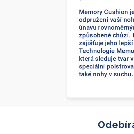
Memory Cushion je 
odpružení vaší noh
únavu rovnoměrným
způsobené chůzí. 
zajišťuje jeho lepš
Technologie Memor
která sleduje tvar v
speciální polstrov
také nohy v suchu.
Odebír