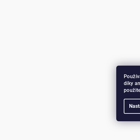
Použív
díky a
použit
Nast