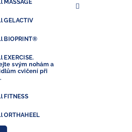
ll MASSAGE
ll GELACTIV
ll BIOPRINT®
ll EXERCISE.
ejte svým nohám a
dlům cvičení při
.
ll FITNESS
ll ORTHAHEEL