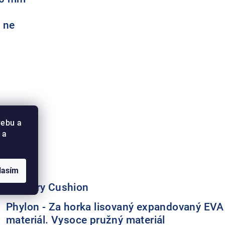
: ne
Textil
webu a
Textil
 a
Textil
lasím
Memory Cushion
Phylon - Za horka lisovaný expandovaný EVA
materiál. Vysoce pružný materiál