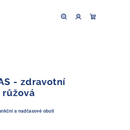
Hledat
Přihlášení
Nákupní
košík
S - zdravotní
a růžová
nkční a nadčasové obutí