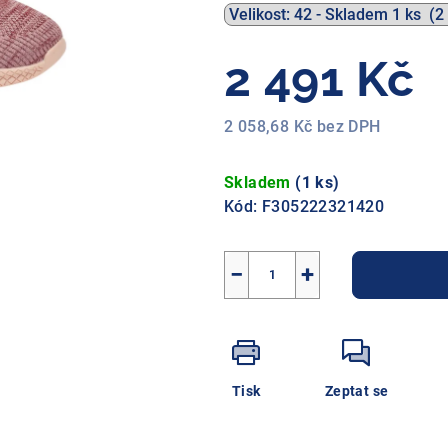
2 491 Kč
2 058,68 Kč bez DPH
Měrná
cena:
Skladem
(1 ks)
Kód:
F305222321420
−
+
Tisk
Zeptat se