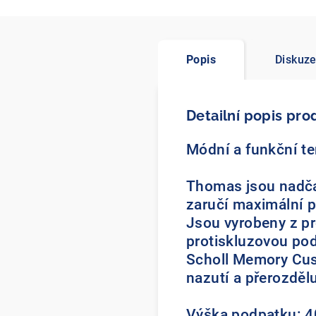
Popis
Diskuz
Detailní popis pro
Módní a funkční te
Thomas jsou nadčas
zaručí maximální p
Jsou vyrobeny z pro
protiskluzovou po
Scholl Memory Cush
nazutí a přerozdělu
Výška podpatku: 