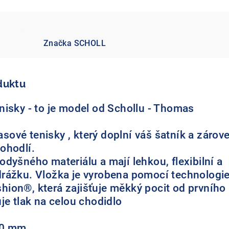
e
Značka
SCHOLL
duktu
nisky - to je model od Schollu - Thomas
ové tenisky , který doplní váš šatník a zárov
ohodlí.
dyšného materiálu a mají lehkou, flexibilní a
drážku. Vložka je vyrobena pomocí technologi
ion®, která zajišťuje měkký pocit od prvního
je tlak na celou chodidlo
40 mm