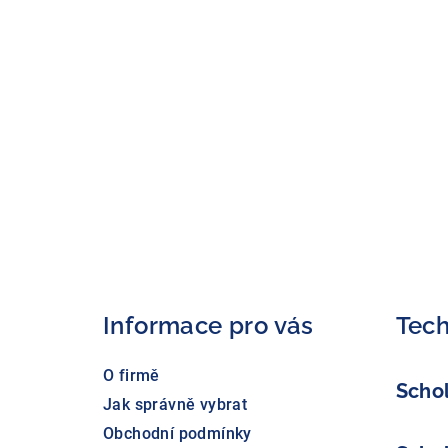
Z
á
p
a
Informace pro vás
Tech
t
O firmě
í
Scho
Jak správně vybrat
Obchodní podmínky