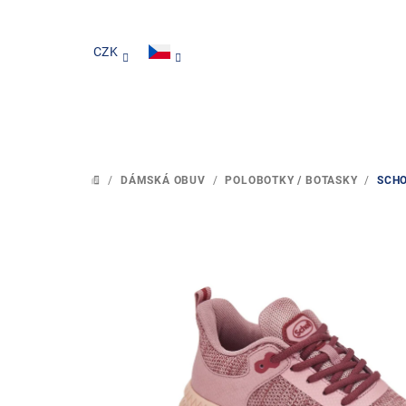
Přejít
na
CZK
obsah
/
DÁMSKÁ OBUV
/
POLOBOTKY / BOTASKY
/
SCHO
DOMŮ