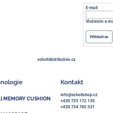
E-mail
Vložením e-ma
Přihlásit se
scholldistribution.cz
nologie
Kontakt
info
@
schollshop.cz
ll MEMORY CUSHION
+420 725 172 135
+420 734 765 321