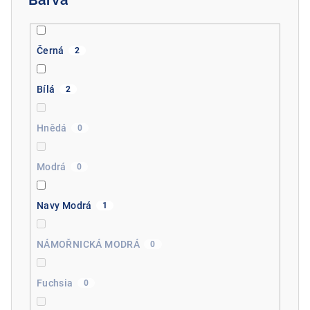
Barva
Černá
2
Bílá
2
Hnědá
0
Modrá
0
Navy Modrá
1
NÁMOŘNICKÁ MODRÁ
0
Fuchsia
0