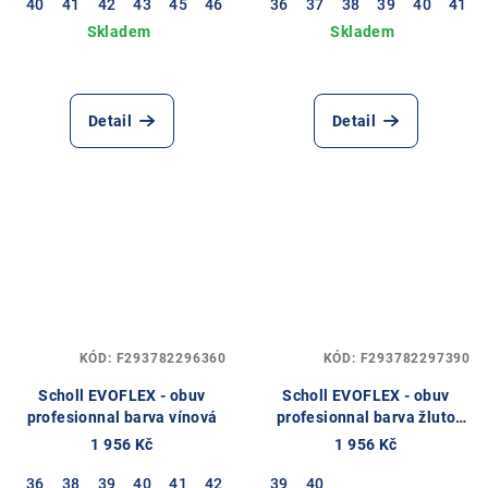
40
41
42
43
45
46
36
37
38
39
40
41
Detail
Detail
KÓD:
F293782296360
KÓD:
F293782297390
Scholl EVOFLEX - obuv
Scholl EVOFLEX - obuv
profesionnal barva vínová
profesionnal barva žluto
modrá
1 956 Kč
1 956 Kč
36
38
39
40
41
42
39
40