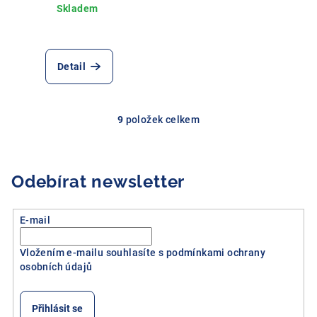
Detail
9
položek celkem
O
v
l
á
Odebírat newsletter
d
a
E-mail
c
í
Vložením e-mailu souhlasíte s
podmínkami ochrany
p
osobních údajů
r
v
k
Přihlásit se