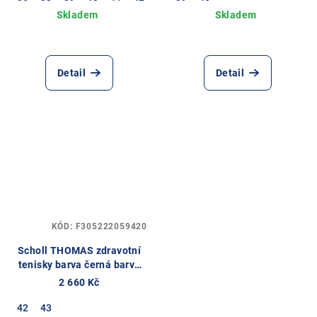
Detail
Detail
KÓD:
F305222059420
Scholl THOMAS zdravotní
tenisky barva černá barva
černá
2 660 Kč
42
43