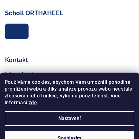
Scholl ORTHAHEEL
Archiv
Kontakt
info
@
schollshop.cz
+420 725 172 135
Používáme cookies, abychom Vám umožnili pohodlné
+420 734 765 321
prohlížení webu a díky analýze provozu webu neustále
zlepšovali jeho funkce, výkon a použitelnost. Více
informací
zde
.
Nastavení
Copyright 2026
Schollshop.cz
. Všechna práva vyhrazena.
Souhlasím