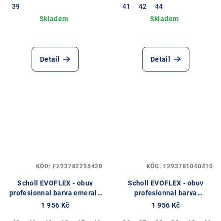
39
41
42
44
Detail
Detail
KÓD:
F293782295420
KÓD:
F293781040410
Scholl EVOFLEX - obuv
Scholl EVOFLEX - obuv
profesionnal barva emerald
profesionnal barva
námořnická modř
námořnická modř
1 956 Kč
1 956 Kč