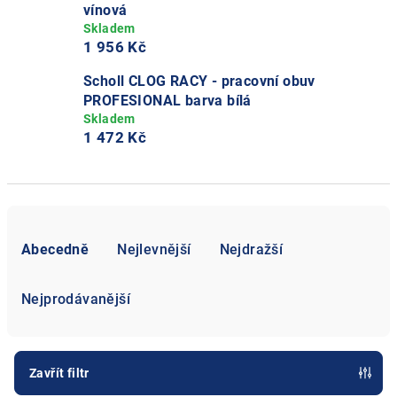
vínová
1 956 Kč
Scholl CLOG RACY - pracovní obuv
PROFESIONAL barva bílá
1 472 Kč
Ř
a
Abecedně
Nejlevnější
Nejdražší
z
e
Nejprodávanější
n
í
p
Zavřít filtr