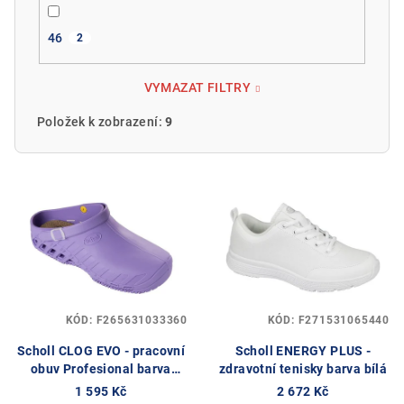
46
2
VYMAZAT FILTRY
Položek k zobrazení:
9
V
ý
p
i
s
p
KÓD:
F265631033360
KÓD:
F271531065440
r
o
Scholl CLOG EVO - pracovní
Scholl ENERGY PLUS -
obuv Profesional barva
zdravotní tenisky barva bílá
d
fialová
1 595 Kč
2 672 Kč