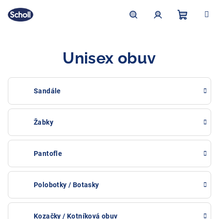
Přejít
na
obsah
Nákupní
Hledat
Přihlášení
Unisex obuv
košík
Sandále
Žabky
Pantofle
Polobotky / Botasky
Kozačky / Kotníková obuv