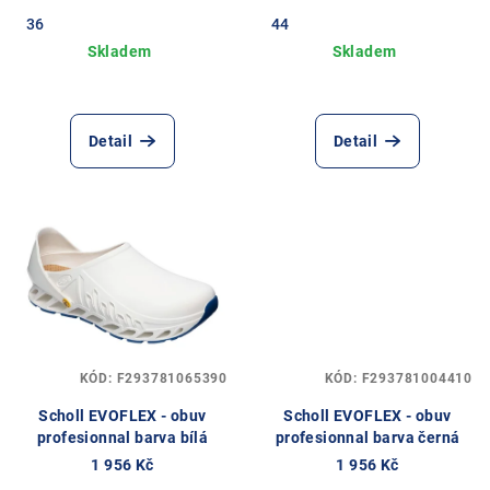
u
36
44
k
t
ů
Detail
Detail
KÓD:
F293781065390
KÓD:
F293781004410
Scholl EVOFLEX - obuv
Scholl EVOFLEX - obuv
profesionnal barva bílá
profesionnal barva černá
1 956 Kč
1 956 Kč