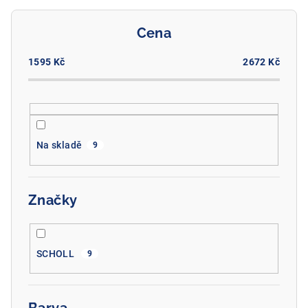
r
o
Cena
d
u
1595
Kč
2672
Kč
k
t
ů
Na skladě
9
Značky
SCHOLL
9