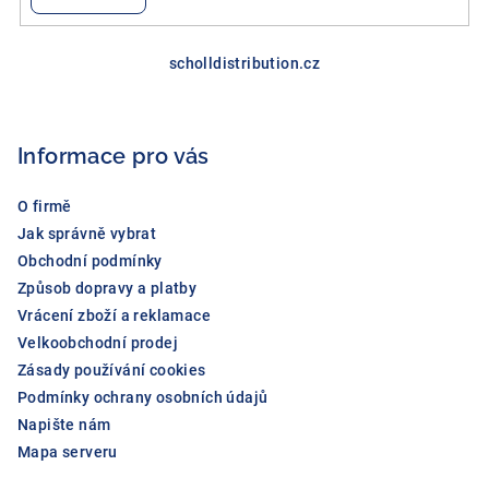
y
v
Z
ý
á
scholldistribution.cz
p
p
i
a
s
Informace pro vás
u
t
í
O firmě
Jak správně vybrat
Obchodní podmínky
Způsob dopravy a platby
Vrácení zboží a reklamace
Velkoobchodní prodej
Zásady používání cookies
Podmínky ochrany osobních údajů
Napište nám
Mapa serveru