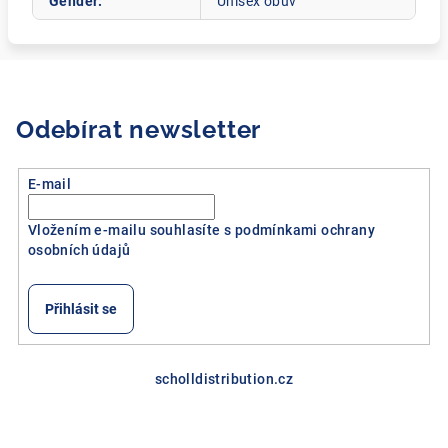
Gender
:
Unisex obuv
Odebírat newsletter
E-mail
Vložením e-mailu souhlasíte s
podmínkami ochrany
osobních údajů
Přihlásit se
Z
á
scholldistribution.cz
p
a