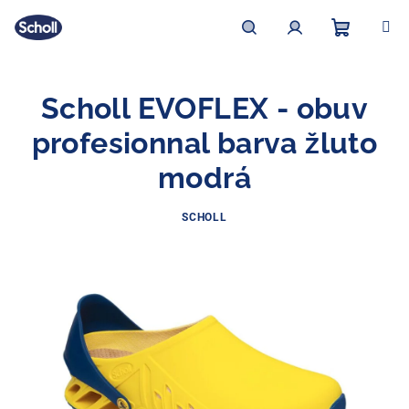
Přejít
na
obsah
Nákupní
Hledat
Přihlášení
Scholl EVOFLEX - obuv
košík
profesionnal barva žluto
modrá
SCHOLL