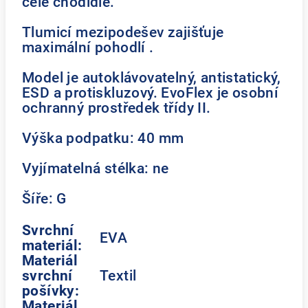
celé chodidle.
Tlumicí mezipodešev zajišťuje
maximální pohodlí .
Model je autoklávovatelný, antistatický,
ESD a protiskluzový. EvoFlex je osobní
ochranný prostředek třídy II.
Výška podpatku: 40 mm
Vyjímatelná stélka: ne
Šíře: G
Svrchní
EVA
materiál:
Materiál
svrchní
Textil
pošívky:
Materiál