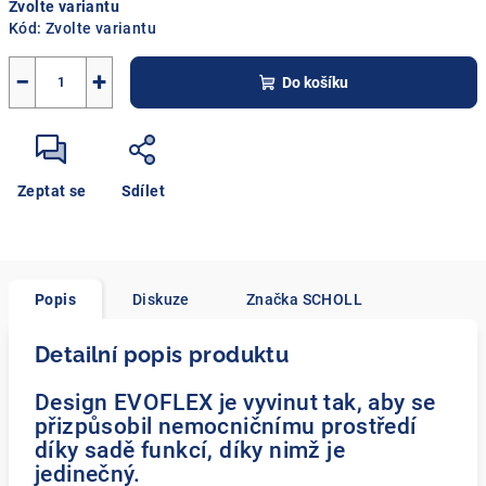
Zvolte variantu
cena:
Kód:
Zvolte variantu
−
+
Do košíku
Zeptat se
Sdílet
Popis
Diskuze
Značka
SCHOLL
Detailní popis produktu
Design EVOFLEX je vyvinut tak, aby se
přizpůsobil nemocničnímu prostředí
díky sadě funkcí, díky nimž je
jedinečný.