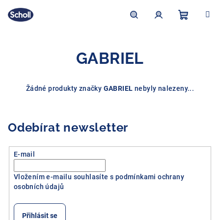
Přejít
na
obsah
Nákupní
Hledat
Přihlášení
GABRIEL
košík
Žádné produkty značky
GABRIEL
nebyly nalezeny...
Odebírat newsletter
E-mail
Vložením e-mailu souhlasíte s
podmínkami ochrany
osobních údajů
Přihlásit se