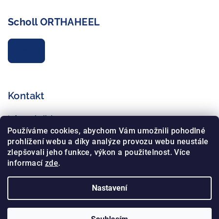
Scholl ORTHAHEEL
Archiv
Kontakt
info
@
schollshop.cz
+420 725 172 135
Používáme cookies, abychom Vám umožnili pohodlné
+420 734 765 321
prohlížení webu a díky analýze provozu webu neustále
zlepšovali jeho funkce, výkon a použitelnost. Více
informací
zde
.
Nastavení
Copyright 2026
Schollshop.cz
. Všechna práva vyhrazena.