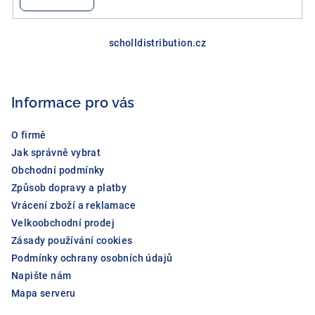
Z
á
scholldistribution.cz
p
a
Informace pro vás
t
í
O firmě
Jak správně vybrat
Obchodní podmínky
Způsob dopravy a platby
Vrácení zboží a reklamace
Velkoobchodní prodej
Zásady používání cookies
Podmínky ochrany osobních údajů
Napište nám
Mapa serveru