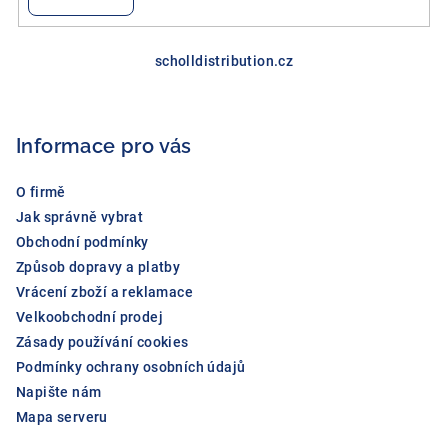
Z
á
scholldistribution.cz
p
a
Informace pro vás
t
í
O firmě
Jak správně vybrat
Obchodní podmínky
Způsob dopravy a platby
Vrácení zboží a reklamace
Velkoobchodní prodej
Zásady používání cookies
Podmínky ochrany osobních údajů
Napište nám
Mapa serveru