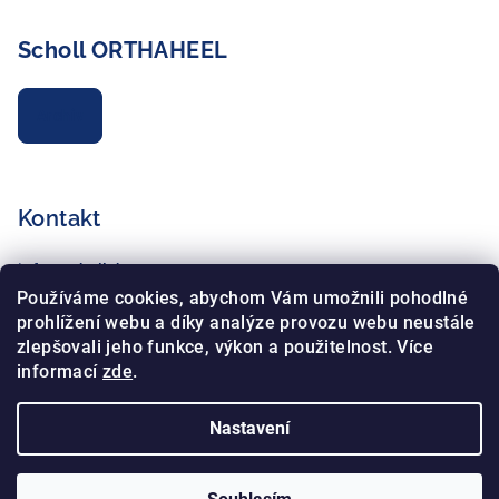
Scholl ORTHAHEEL
Archiv
Kontakt
info
@
schollshop.cz
+420 725 172 135
Používáme cookies, abychom Vám umožnili pohodlné
+420 734 765 321
prohlížení webu a díky analýze provozu webu neustále
zlepšovali jeho funkce, výkon a použitelnost. Více
informací
zde
.
Nastavení
Copyright 2026
Schollshop.cz
. Všechna práva vyhrazena.