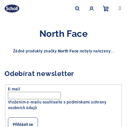
Přejít
na
obsah
Nákupní
Hledat
Přihlášení
North Face
košík
Žádné produkty značky
North Face
nebyly nalezeny...
Odebírat newsletter
E-mail
Vložením e-mailu souhlasíte s
podmínkami ochrany
osobních údajů
Přihlásit se