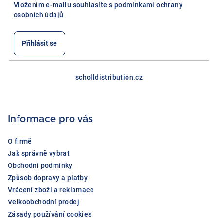
Vložením e-mailu souhlasíte s
podmínkami ochrany
osobních údajů
Přihlásit se
Z
á
scholldistribution.cz
p
a
Informace pro vás
t
í
O firmě
Jak správně vybrat
Obchodní podmínky
Způsob dopravy a platby
Vrácení zboží a reklamace
Velkoobchodní prodej
Zásady používání cookies