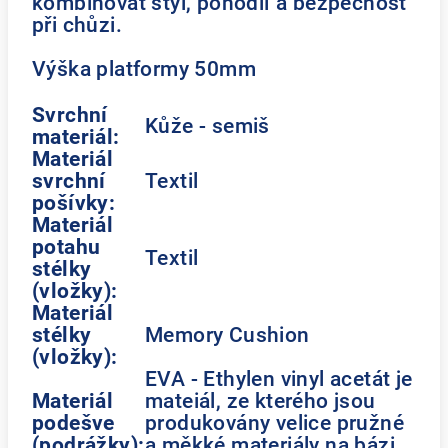
kombinovat styl, pohodlí a bezpečnost
při chůzi.
Výška platformy 50mm
Svrchní
Kůže - semiš
materiál:
Materiál
svrchní
Textil
pošívky:
Materiál
potahu
Textil
stélky
(vložky):
Materiál
stélky
Memory Cushion
(vložky):
EVA - Ethylen vinyl acetát je
Materiál
mateiál, ze kterého jsou
podešve
produkovány velice pružné
(podrážky):
a měkké materiály na bázi