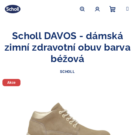
Přejít
na
obsah
Nákupní
Hledat
Přihlášení
Scholl DAVOS - dámská
košík
zimní zdravotní obuv barva
béžová
SCHOLL
Akce