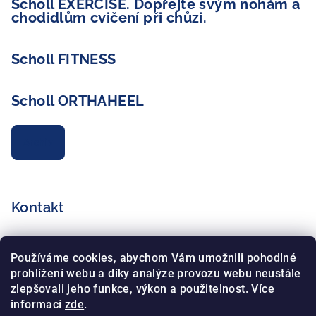
Scholl EXERCISE. Dopřejte svým nohám a
chodidlům cvičení při chůzi.
Scholl FITNESS
Scholl ORTHAHEEL
Archiv
Kontakt
info
@
schollshop.cz
+420 725 172 135
Používáme cookies, abychom Vám umožnili pohodlné
+420 734 765 321
prohlížení webu a díky analýze provozu webu neustále
zlepšovali jeho funkce, výkon a použitelnost. Více
informací
zde
.