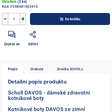
Skladem
(2 ks)
cena:
Kód:
F308681002410
−
+
Do košíku
Zeptat se
Sdílet
Popis
Diskuze
Značka
SCHOLL
Detailní popis produktu
Scholl DAVOS - dámské zdravotní
kotníkové boty
Kotníkové boty DAVOS ze zimní