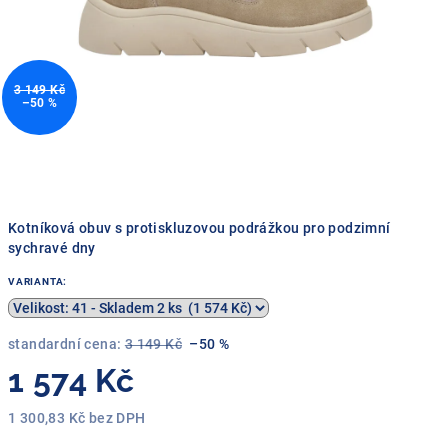
3 149 Kč
–50 %
Kotníková obuv s protiskluzovou podrážkou pro podzimní
sychravé dny
VARIANTA:
standardní cena:
3 149 Kč
–50 %
1 574 Kč
1 300,83 Kč bez DPH
Měrná